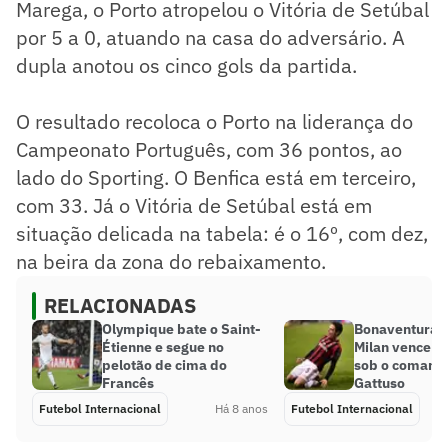
Marega, o Porto atropelou o Vitória de Setúbal
por 5 a 0, atuando na casa do adversário. A
dupla anotou os cinco gols da partida.
O resultado recoloca o Porto na liderança do
Campeonato Português, com 36 pontos, ao
lado do Sporting. O Benfica está em terceiro,
com 33. Já o Vitória de Setúbal está em
situação delicada na tabela: é o 16º, com dez,
na beira da zona do rebaixamento.
RELACIONADAS
Olympique bate o Saint-
Bonaventura fa
Étienne e segue no
Milan vence a
pelotão de cima do
sob o comand
Francês
Gattuso
Futebol Internacional
Há 8 anos
Futebol Internacional