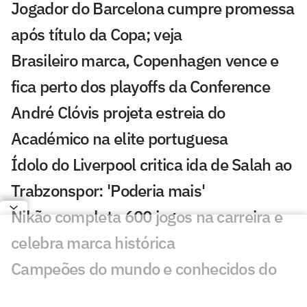
Jogador do Barcelona cumpre promessa
após título da Copa; veja
Brasileiro marca, Copenhagen vence e
fica perto dos playoffs da Conference
André Clóvis projeta estreia do
Académico na elite portuguesa
Ídolo do Liverpool critica ida de Salah ao
Trabzonspor: 'Poderia mais'
Nikão completa 600 jogos na carreira e
celebra marca histórica
Campeões do mundo e conhecidos do
futebol brasileiro: conheça os