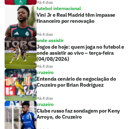
Há 4 dias
futebol internacional
Vini Jr e Real Madrid têm impasse
financeiro por renovação
Há 4 dias
onde assistir
Jogos de hoje: quem joga no futebol e
onde assistir ao vivo – terça-feira
(04/08/2026)
Há 4 dias
cruzeiro
Entenda cenário de negociação do
Cruzeiro por Brian Rodríguez
Há 4 dias
cruzeiro
Clube russo faz sondagem por Keny
Arroyo, do Cruzeiro