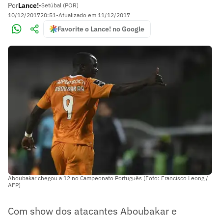
Por
Lance!
•
Setúbal (POR)
10/12/2017
20:51
•
Atualizado em
11/12/2017
Favorite o Lance! no Google
Aboubakar chegou a 12 no Campeonato Português (Foto: Francisco Leong /
AFP)
Com show dos atacantes Aboubakar e