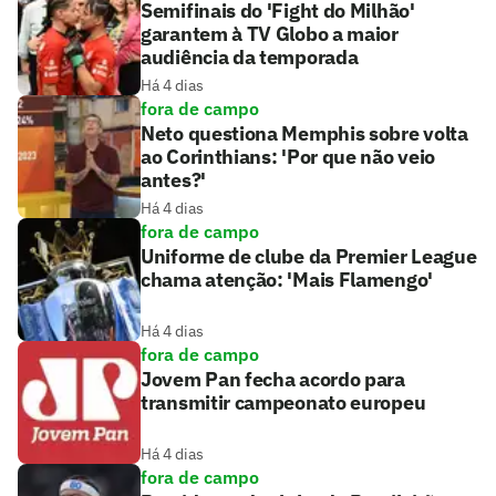
Semifinais do 'Fight do Milhão'
garantem à TV Globo a maior
audiência da temporada
Há 4 dias
fora de campo
Neto questiona Memphis sobre volta
ao Corinthians: 'Por que não veio
antes?'
Há 4 dias
fora de campo
Uniforme de clube da Premier League
chama atenção: 'Mais Flamengo'
Há 4 dias
fora de campo
Jovem Pan fecha acordo para
transmitir campeonato europeu
Há 4 dias
fora de campo