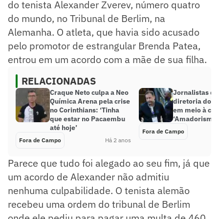
do tenista Alexander Zverev, número quatro
do mundo, no Tribunal de Berlim, na
Alemanha. O atleta, que havia sido acusado
pelo promotor de estrangular Brenda Patea,
entrou em um acordo com a mãe de sua filha.
RELACIONADAS
Craque Neto culpa a Neo
Jornalistas d
Química Arena pela crise
diretoria do C
no Corinthians: ‘Tinha
em meio à cri
que estar no Pacaembu
‘Amadorismo 
até hoje’
Fora de Campo
Fora de Campo
Há 2 anos
Parece que tudo foi alegado ao seu fim, já que
um acordo de Alexander não admitiu
nenhuma culpabilidade. O tenista alemão
recebeu uma ordem do tribunal de Berlim
onde ele pediu para pagar uma multa de 460