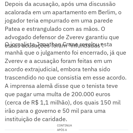
Depois da acusação, após uma discussão
acalorada em um apartamento em Berlim, o
jogador teria empurrado em uma parede
Patea e estrangulado com as mãos. O
advogado defensor de Zverev garantiu que
O jornalista Jonathan Crane revelou esta
essas acusações foram "infundadas".
manhã que o julgamento foi encerrado, já que
Zverev e a acusação foram feitas em um
acordo extrajudicial, embora tenha sido
trascendido no que consistia em esse acordo.
A imprensa alemã disse que o tenista teve
que pagar uma multa de 200.000 euros
(cerca de R$ 1,1 milhão), dos quais 150 mil
irão para o governo e 50 mil para uma
instituição de caridade.
CONTINUA
APÓS A