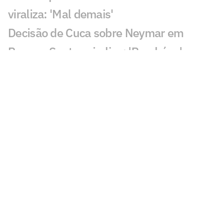
viraliza: 'Mal demais'
Decisão de Cuca sobre Neymar em
Remo x Santos viraliza: 'Parabéns'
Gol perdido em Juventude x Atlético-
MG causa revolta: 'Vergonha'
Fluminense x Vasco: IA aponta quem
avança na Copa do Brasil
Palestra na Rio Innovation Week aborda
desafios do esporte no mundo digital
Sormani pede jogador do Palmeiras na
Seleção: 'Vamos lamentar'
Diego avalia possível chegada de