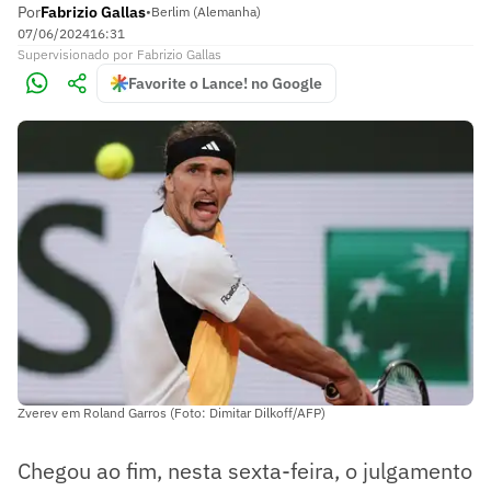
Por
Fabrizio Gallas
•
Berlim (Alemanha)
07/06/2024
16:31
Supervisionado
por
Fabrizio Gallas
Favorite o Lance! no Google
Zverev em Roland Garros (Foto: Dimitar Dilkoff/AFP)
Chegou ao fim, nesta sexta-feira, o julgamento