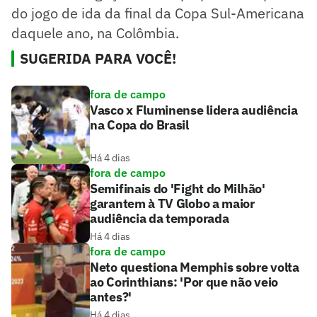
do jogo de ida da final da Copa Sul-Americana
daquele ano, na Colômbia.
SUGERIDA PARA VOCÊ!
fora de campo
Vasco x Fluminense lidera audiência
na Copa do Brasil
Há 4 dias
fora de campo
Semifinais do 'Fight do Milhão'
garantem à TV Globo a maior
audiência da temporada
Há 4 dias
fora de campo
Neto questiona Memphis sobre volta
ao Corinthians: 'Por que não veio
antes?'
Há 4 dias