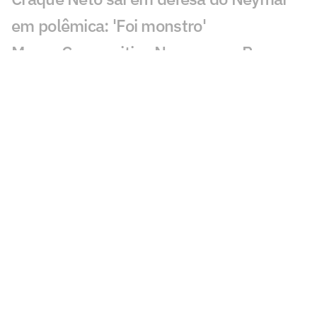
em polêmica: 'Foi monstro'
Mauro Cezar critica Neymar em Remo x
Santos: 'Obrigação'
Sormani analisa polêmica em Remo x
Santos: 'Eu não entendo'
Almada, Luiz Henrique e Danilo: Braune
é sincero sobre negociações
Patrocinador do Corinthians negocia
transmissão de torneio
Goiás comete gafe nas redes sociais em
post para ídolo