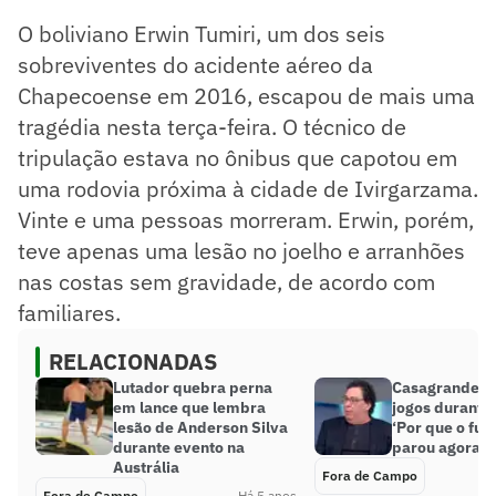
O boliviano Erwin Tumiri, um dos seis
sobreviventes do acidente aéreo da
Chapecoense em 2016, escapou de mais uma
tragédia nesta terça-feira. O técnico de
tripulação estava no ônibus que capotou em
uma rodovia próxima à cidade de Ivirgarzama.
Vinte e uma pessoas morreram. Erwin, porém,
teve apenas uma lesão no joelho e arranhões
nas costas sem gravidade, de acordo com
familiares.
RELACIONADAS
Lutador quebra perna
Casagrande q
em lance que lembra
jogos durante
lesão de Anderson Silva
‘Por que o fut
durante evento na
parou agora?’
Austrália
Fora de Campo
Fora de Campo
Há 5 anos