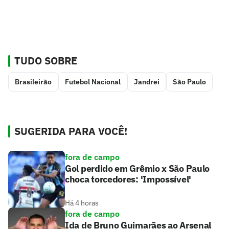
TUDO SOBRE
Brasileirão
Futebol Nacional
Jandrei
São Paulo
SUGERIDA PARA VOCÊ!
fora de campo
Gol perdido em Grêmio x São Paulo
choca torcedores: 'Impossível'
Há 4 horas
fora de campo
Ida de Bruno Guimarães ao Arsenal