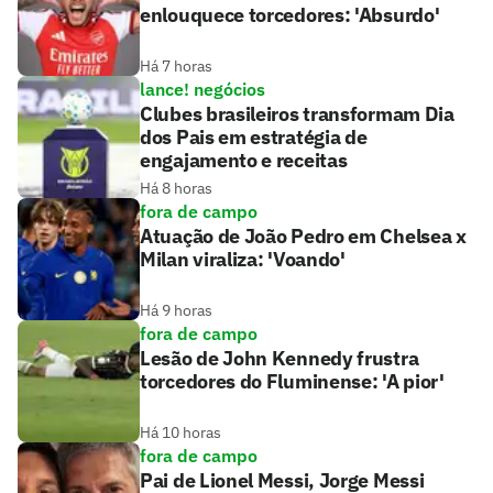
enlouquece torcedores: 'Absurdo'
Há 7 horas
lance! negócios
Clubes brasileiros transformam Dia
dos Pais em estratégia de
engajamento e receitas
Há 8 horas
fora de campo
Atuação de João Pedro em Chelsea x
Milan viraliza: 'Voando'
Há 9 horas
fora de campo
Lesão de John Kennedy frustra
torcedores do Fluminense: 'A pior'
Há 10 horas
fora de campo
Pai de Lionel Messi, Jorge Messi