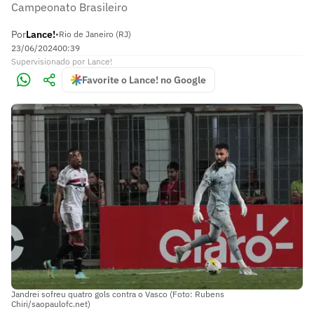
Campeonato Brasileiro
Por
Lance!
•
Rio de Janeiro (RJ)
23/06/2024
00:39
Supervisionado
por
Lance!
Favorite o Lance! no Google
Jandrei sofreu quatro gols contra o Vasco (Foto: Rubens
Chiri/saopaulofc.net)