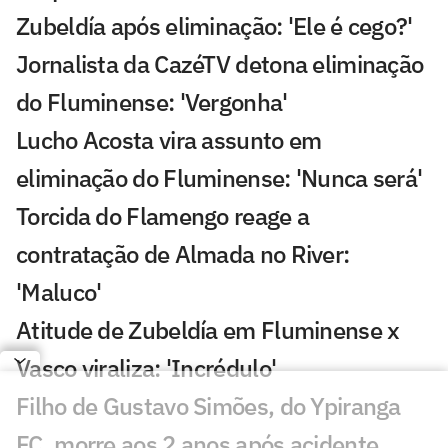
Zubeldía após eliminação: 'Ele é cego?'
Jornalista da CazéTV detona eliminação
do Fluminense: 'Vergonha'
Lucho Acosta vira assunto em
eliminação do Fluminense: 'Nunca será'
Torcida do Flamengo reage a
contratação de Almada no River:
'Maluco'
Atitude de Zubeldía em Fluminense x
Vasco viraliza: 'Incrédulo'
Filho de Gustavo Simões, do Ypiranga
FC, morre aos 2 anos após acidente