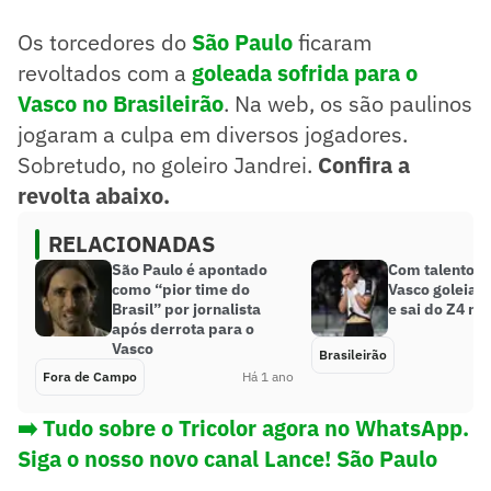
Os torcedores do
São Paulo
ficaram
revoltados com a
goleada sofrida para o
Vasco no Brasileirão
. Na web, os são paulinos
jogaram a culpa em diversos jogadores.
Sobretudo, no goleiro Jandrei.
Confira a
revolta abaixo.
RELACIONADAS
São Paulo é apontado
Com talento d
como “pior time do
Vasco goleia o
Brasil” por jornalista
e sai do Z4 no
após derrota para o
Vasco
Brasileirão
Fora de Campo
Há 1 ano
➡️ Tudo sobre o Tricolor agora no WhatsApp.
Siga o nosso novo canal Lance! São Paulo