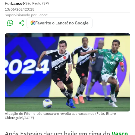
Por
Lance!
•
São Paulo (SP)
13/06/2024
23:15
Supervisionado
por
Lance!
Favorite o Lance! no Google
Atuação de Piton e Léo causaram revolta aos vascaínos (Foto: Ettore
Chiereguini/AGIF)
Após Estevão dar um baile em cima do
Vasco
,