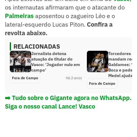
os internautas afirmaram que o atacante do
Palmeiras
aposentou o zagueiro Léo e o
lateral-esquerdo Lucas Piton.
Confira a
revolta abaixo.
RELACIONADAS
Jornalista detona
Torcedores do
atuação de titular do
mandam reca
Vasco: ‘Jogador nulo em
Galdames: ‘Ve
campo’
Boca e pede p
Medel ajudar’
Fora de Campo
Há 2 anos
Fora de Campo
➡️ Tudo sobre o Gigante agora no WhatsApp.
Siga o nosso canal Lance! Vasco