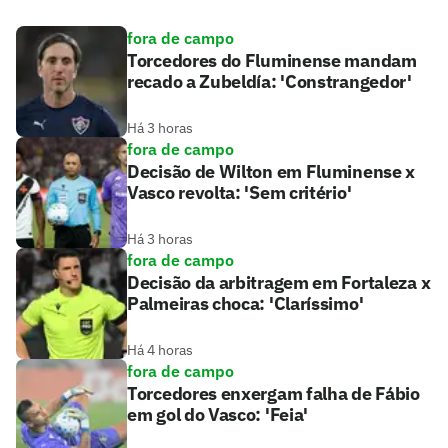
fora de campo
Torcedores do Fluminense mandam
recado a Zubeldía: 'Constrangedor'
Há 3 horas
fora de campo
Decisão de Wilton em Fluminense x
Vasco revolta: 'Sem critério'
Há 3 horas
fora de campo
Decisão da arbitragem em Fortaleza x
Palmeiras choca: 'Claríssimo'
Há 4 horas
fora de campo
Torcedores enxergam falha de Fábio
em gol do Vasco: 'Feia'