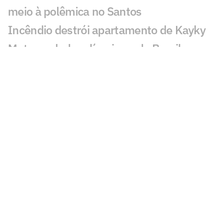
meio à polêmica no Santos
Incêndio destrói apartamento de Kayky
Mota, nadador olímpico pelo Brasil
Cicinho debocha de suposto pedido de
Memphis no Corinthians
Publicação de Arrascaeta agita
torcedores do Flamengo: 'Vamos'
Ex-Fluminense dispara sobre Zubeldía:
'Não tenho simpatia'
PVC detona nota do Flamengo sobre o
VAR: 'Não é sobre'
Neymar critica parte da imprensa: 'Vai