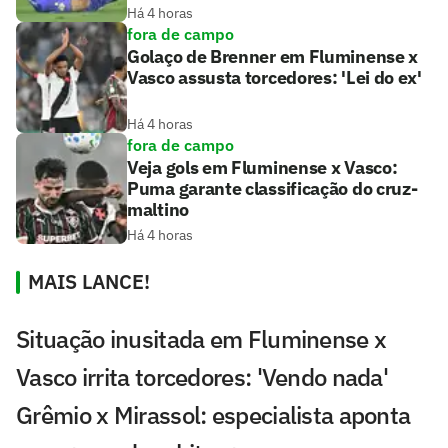
Há 4 horas
fora de campo
Golaço de Brenner em Fluminense x
Vasco assusta torcedores: 'Lei do ex'
Há 4 horas
fora de campo
Veja gols em Fluminense x Vasco:
Puma garante classificação do cruz-
maltino
Há 4 horas
MAIS LANCE!
Situação inusitada em Fluminense x
Vasco irrita torcedores: 'Vendo nada'
Grêmio x Mirassol: especialista aponta