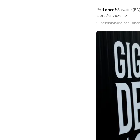
Por
Lance!
•
Salvador (BA
26/06/2024
22:32
Supervisionado
por
Lance