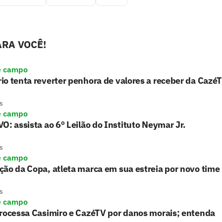
RA VOCÊ!
e campo
o tenta reverter penhora de valores a receber da Cazé
s
e campo
O: assista ao 6º Leilão do Instituto Neymar Jr.
s
e campo
ão da Copa, atleta marca em sua estreia por novo time
s
e campo
processa Casimiro e CazéTV por danos morais; entenda