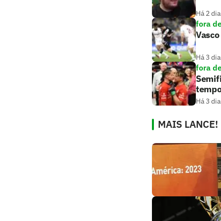
Há 2 dia
fora d
Vasco 
Há 3 dia
fora d
Semifi
tempo
Há 3 dia
MAIS LANCE!