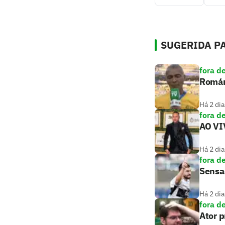
SUGERIDA PA
fora d
Romári
Há 2 dia
fora d
AO VIV
Há 2 dia
fora d
Sensaç
Há 2 dia
fora d
Ator 