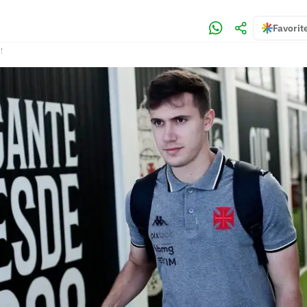
)
Favorit
!