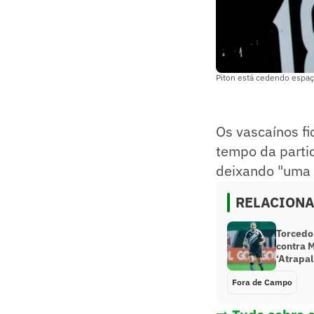
Piton está cedendo espaço
Os vascaínos f
tempo da partid
deixando "uma 
RELACION
Torcedo
contra 
‘Atrapa
Fora de Campo