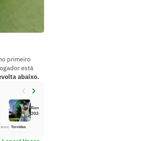
no primeiro
 jogador está
evolta abaixo.
Ranking de público do Brasileirão
2024: veja a posição do seu time
 anos
Torcidas
Há 2 anos