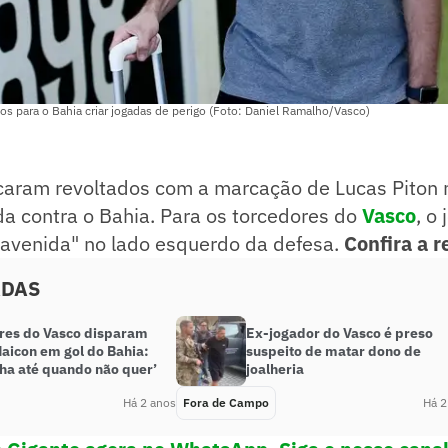
s para o Bahia criar jogadas de perigo (Foto: Daniel Ramalho/Vasco)
icaram revoltados com a marcação de Lucas Piton 
a contra o Bahia. Para os torcedores do
Vasco
, o
avenida" no lado esquerdo da defesa.
Confira a r
ADAS
res do Vasco disparam
Ex-jogador do Vasco é preso
Maicon em gol do Bahia:
suspeito de matar dono de
lha até quando não quer’
joalheria
Há 2 anos
Fora de Campo
Há 2