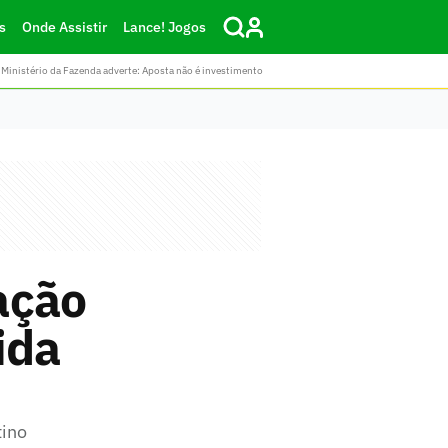
s
Onde Assistir
Lance! Jogos
Ministério da Fazenda adverte: Aposta não é investimento
ação
ida
tino