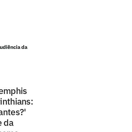
audiência da
Memphis
inthians:
antes?'
e da