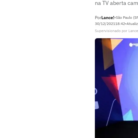
na TV aberta ca
Por
Lance!
•
São Paulo (S
30/12/2021
18:42
•
Atuali
Supervisionado
por
Lance