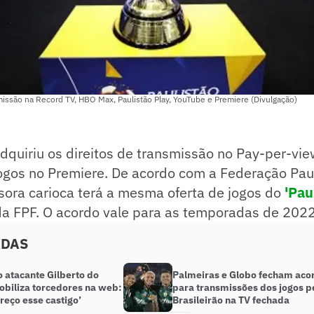
missão na Record TV, HBO Max, Paulistão Play, YouTube e Premiere (Divulgação)
dquiriu os direitos de transmissão no Pay-per-vi
jogos no Premiere. De acordo com a Federação Pau
sora carioca terá a mesma oferta de jogos do
'Pau
da FPF. O acordo vale para as temporadas de 202
ADAS
 atacante Gilberto do
Palmeiras e Globo fecham aco
obiliza torcedores na web:
para transmissões dos jogos p
reço esse castigo’
Brasileirão na TV fechada