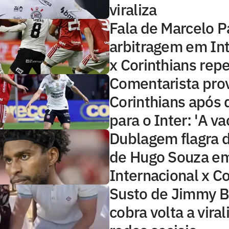
viraliza
Fala de Marcelo P
arbitragem em Int
x Corinthians rep
Comentarista pro
Corinthians após 
para o Inter: 'A va
Dublagem flagra 
de Hugo Souza e
Internacional x Co
Susto de Jimmy B
cobra volta a viral