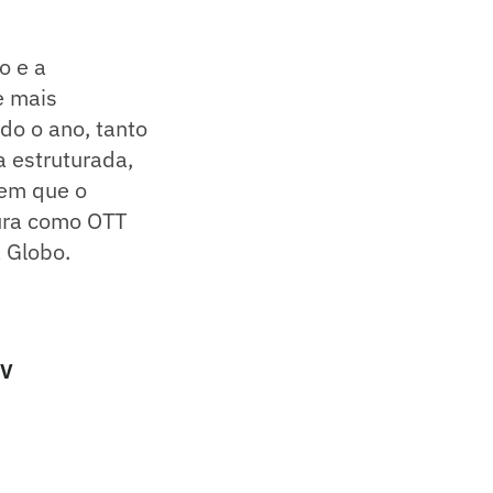
o e a
e mais
do o ano, tanto
 estruturada,
 em que o
tura como OTT
a Globo.
TV