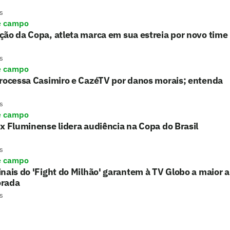
s
e campo
ão da Copa, atleta marca em sua estreia por novo time
s
e campo
processa Casimiro e CazéTV por danos morais; entenda
s
e campo
x Fluminense lidera audiência na Copa do Brasil
s
e campo
nais do 'Fight do Milhão' garantem à TV Globo a maior 
rada
s