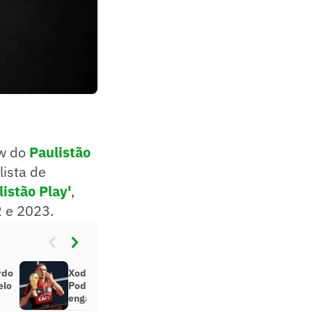
ew do
Paulistão
lista de
listão Play'
,
2 e 2023.
rdo
Xodó da torcida do Flamengo,
elo
Podolski detona Paulo Sousa: ‘Nos
enganou e decepcionou’