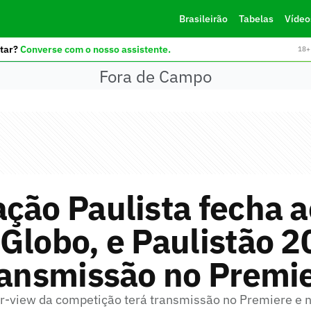
Brasileirão
Tabelas
Vídeo
tar?
Converse com o nosso assistente.
18+ 
Fora de Campo
ção Paulista fecha 
Globo, e Paulistão 
ransmissão no Premi
r-view da competição terá transmissão no Premiere e no