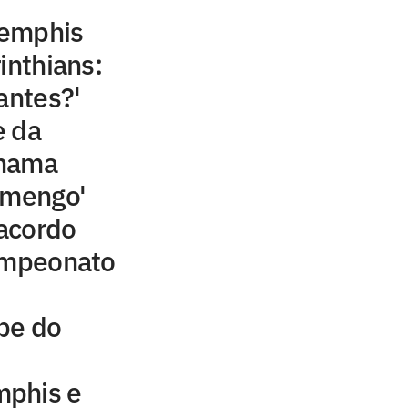
Memphis
inthians:
antes?'
e da
chama
amengo'
acordo
campeonato
be do
mphis e