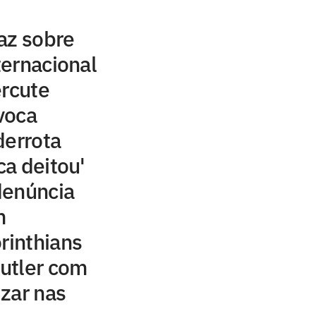
az sobre
ernacional
ercute
voca
derrota
ca deitou'
denúncia
m
rinthians
utler com
izar nas