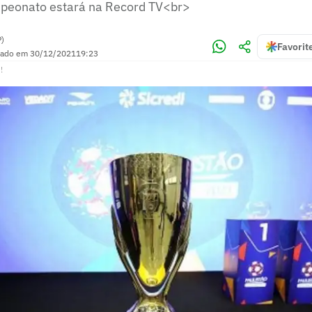
mpeonato estará na Record TV<br>
P)
Favorit
zado em
30/12/2021
19:23
!