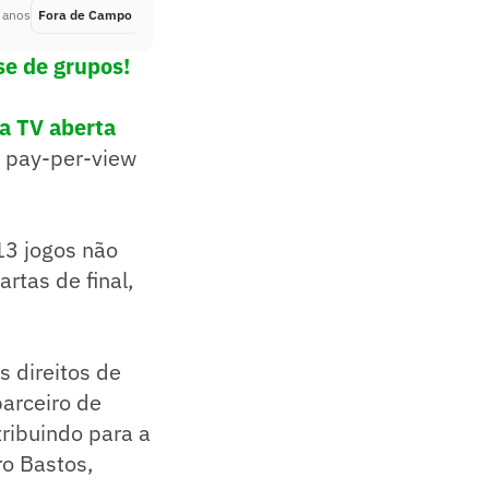
 anos
Fora de Campo
Há 4 anos
se de grupos!
a TV aberta
o pay-per-view
13 jogos não
rtas de final,
s direitos de
parceiro de
tribuindo para a
ro Bastos,