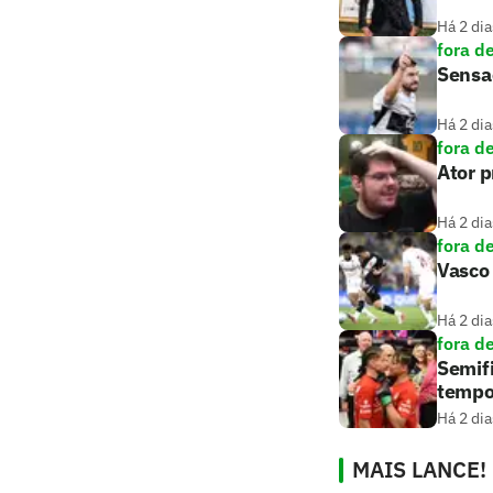
Há 2 dia
fora d
Sensaç
Há 2 dia
fora d
Ator 
Há 2 dia
fora d
Vasco 
Há 2 dia
fora d
Semifi
tempo
Há 2 dia
MAIS LANCE!