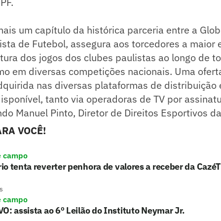
PF.
mais um capítulo da histórica parceria entre a Glob
sta de Futebol, assegura aos torcedores a maior 
ura dos jogos dos clubes paulistas ao longo de to
mo em diversas competições nacionais. Uma oferta
quirida nas diversas plataformas de distribuição
isponível, tanto via operadoras de TV por assina
ndo Manuel Pinto, Diretor de Direitos Esportivos d
RA VOCÊ!
e campo
o tenta reverter penhora de valores a receber da Cazé
s
e campo
O: assista ao 6º Leilão do Instituto Neymar Jr.