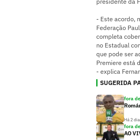
presidente da F
- Este acordo, 
Federação Pauli
completa cobert
no Estadual co
que pode ser ad
Premiere está d
- explica Ferna
SUGERIDA PA
fora d
Romári
Há 2 dia
fora d
AO VIV