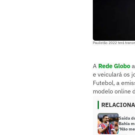
Paulistão 2022 terá trans
A
Rede Globo
a
e veiculará os 
Futebol, a emis
modelo online 
RELACION
Saída do
Bahia m
‘Não me