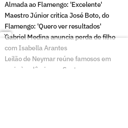
Almada ao Flamengo: 'Excelente'
Maestro Júnior critica José Boto, do
Flamengo: 'Quero ver resultados'
Gabriel Medina anuncia perda de filho
com Isabella Arantes
Leilão de Neymar reúne famosos em
meio à polêmica no Santos
Incêndio destrói apartamento de Kayky
Mota, nadador olímpico pelo Brasil
Cicinho debocha de suposto pedido de
Memphis no Corinthians
Publicação de Arrascaeta agita