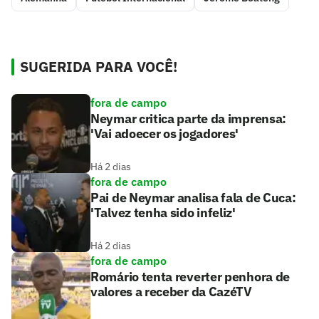
SUGERIDA PARA VOCÊ!
fora de campo
Neymar critica parte da imprensa:
'Vai adoecer os jogadores'
Há 2 dias
fora de campo
Pai de Neymar analisa fala de Cuca:
'Talvez tenha sido infeliz'
Há 2 dias
fora de campo
Romário tenta reverter penhora de
valores a receber da CazéTV