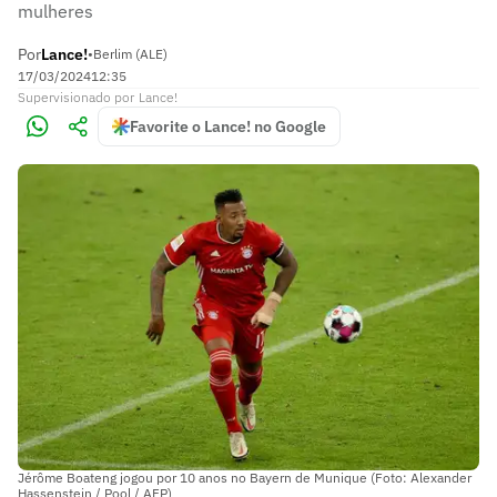
mulheres
Por
Lance!
•
Berlim (ALE)
17/03/2024
12:35
Supervisionado
por
Lance!
Favorite o Lance! no Google
Jérôme Boateng jogou por 10 anos no Bayern de Munique (Foto: Alexander
Hassenstein / Pool / AFP)