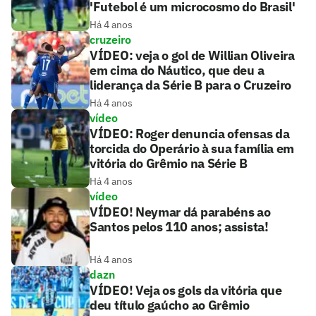
'Futebol é um microcosmo do Brasil'
Há 4 anos
cruzeiro
VÍDEO: veja o gol de Willian Oliveira
em cima do Náutico, que deu a
liderança da Série B para o Cruzeiro
Há 4 anos
vídeo
VÍDEO: Roger denuncia ofensas da
torcida do Operário à sua família em
vitória do Grêmio na Série B
Há 4 anos
vídeo
VÍDEO! Neymar dá parabéns ao
Santos pelos 110 anos; assista!
Há 4 anos
dazn
VÍDEO! Veja os gols da vitória que
deu título gaúcho ao Grêmio