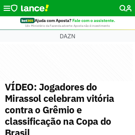
Ajuda com Aposta?
Fale com o assistente.
18+ Ministério da Fazenda adverte: Aposta não é investimento
DAZN
VÍDEO: Jogadores do
Mirassol celebram vitória
contra o Grêmio e
classificação na Copa do
Brasil