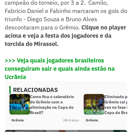
campeão do torneio, por 3 a 2. Camilo,
Fabrício Daniel e Fabinho marcaram os gols do
triunfo - Diego Souza e Bruno Alves
descontaram para o Grêmio.
Clique no player
acima e veja a festa dos jogadores e da
torcida do Mirassol.
>>> Veja quais jogadores brasileiros
conseguiram sair e quais ainda estão na
Ucrânia
RELACIONADAS
Como fica o calendário
Eliminado pelo
do Grêmio com a
Grêmio cai pe
eliminação na Copa do
vez na fase ini
Brasil?
Copa do Brasi
Grêmio
Há 4 anos
Grêmio