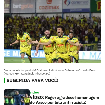
Festa no interior paulista! O Mirassol eliminou o Grêmio na Copa do Brasil
(Marcos Freitas/Agência Mirassol Fc)
SUGERIDA PARA VOCÊ!
vídeo
VÍDEO: Roger agradece homenagem
do Vasco por luta antirracista: