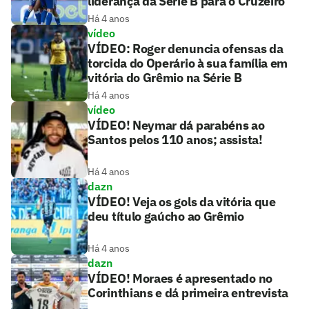
liderança da Série B para o Cruzeiro
Há 4 anos
vídeo
VÍDEO: Roger denuncia ofensas da
torcida do Operário à sua família em
vitória do Grêmio na Série B
Há 4 anos
vídeo
VÍDEO! Neymar dá parabéns ao
Santos pelos 110 anos; assista!
Há 4 anos
dazn
VÍDEO! Veja os gols da vitória que
deu título gaúcho ao Grêmio
Há 4 anos
dazn
VÍDEO! Moraes é apresentado no
Corinthians e dá primeira entrevista