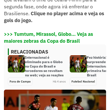
segunda fase, onde agora irá enfrentar o
Brasiliense.
Clique no player acima e veja os
gols do jogo.
>>> Tumtum, Mirassol, Globo... Veja as
maiores zebras da Copa do Brasil
RELACIONADAS
Internacional é
Fez história! 
eliminado para o Globo
surpreende e 
na Copa do Brasil e
Internacional 
torcedores se revoltam
primeira fase
na web; veja as reações
Brasil
Fora de Campo
Há 4 anos
Futebol Nacional