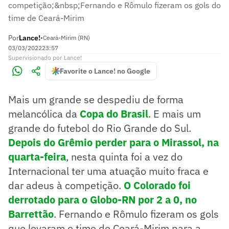
competição;&nbsp;Fernando e Rômulo fizeram os gols do
time de Ceará-Mirim
Por
Lance!
•
Ceará-Mirim (RN)
03/03/2022
23:57
Supervisionado
por
Lance!
Favorite o Lance! no Google
Mais um grande se despediu de forma
melancólica da
Copa do Brasil
. E mais um
grande do futebol do Rio Grande do Sul.
Depois do Grêmio perder para o Mirassol, na
quarta-feira
, nesta quinta foi a vez do
Internacional ter uma atuação muito fraca e
dar adeus à competição.
O Colorado foi
derrotado para o Globo-RN por 2 a 0, no
Barrettão
. Fernando e Rômulo fizeram os gols
que levaram o time de Ceará-Mirim para a