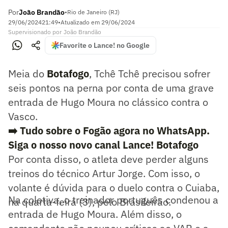
Por
João Brandão
•
Rio de Janeiro (RJ)
29/06/2024
21:49
•
Atualizado em
29/06/2024
Supervisionado
por
João Brandão
Favorite o Lance! no Google
Meia do
Botafogo
, Tchê Tchê precisou sofrer
seis pontos na perna por conta de uma grave
entrada de Hugo Moura no clássico contra o
Vasco.
➡️ Tudo sobre o Fogão agora no WhatsApp.
Siga o nosso novo canal Lance! Botafogo
Por conta disso, o atleta deve perder alguns
treinos do técnico Artur Jorge. Com isso, o
volante é dúvida para o duelo contra o Cuiaba,
Na coletiva, o treinador português condenou a
na quarta-feira (3), pelo Brasileirão.
entrada de Hugo Moura. Além disso, o