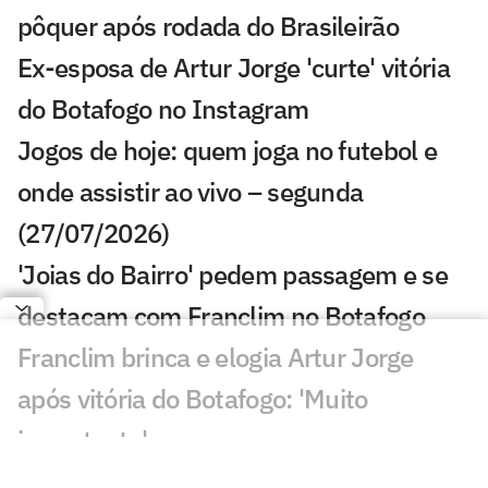
pôquer após rodada do Brasileirão
Ex-esposa de Artur Jorge 'curte' vitória
do Botafogo no Instagram
Jogos de hoje: quem joga no futebol e
onde assistir ao vivo – segunda
(27/07/2026)
'Joias do Bairro' pedem passagem e se
destacam com Franclim no Botafogo
Franclim brinca e elogia Artur Jorge
após vitória do Botafogo: 'Muito
importante'
Torcida do Botafogo provoca Artur Jorge