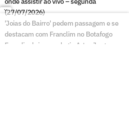
onde assistir ao vivo – segunda
(27/07/2026)
'Joias do Bairro' pedem passagem e se
destacam com Franclim no Botafogo
Franclim brinca e elogia Artur Jorge
após vitória do Botafogo: 'Muito
importante'
Torcida do Botafogo provoca Artur Jorge
após vitória no Brasileirão
Alex Telles celebra 100º jogo pelo
Botafogo e elogia grupo após vitória
Torcida do Cruzeiro manda recado a