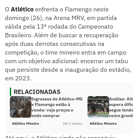
Campeonato Brasileiro. Além de buscar a recuperação após
O
Atlético
enfrenta o Flamengo neste
duas derrotas consecutivas na competição, o time mineiro
entra em campo com um objetivo adicional: encerrar um
domingo (26), na Arena MRV, em partida
tabu que persiste desde a inauguração do estádio, em
válida pela 13ª rodada do Campeonato
2023.
Brasileiro. Além de buscar a recuperação
Resumo supervisionado pelo jornalista!
após duas derrotas consecutivas na
competição, o time mineiro entra em campo
com um objetivo adicional: encerrar um tabu
que persiste desde a inauguração do estádio,
em 2023.
RELACIONADAS
Ingressos de Atlético-MG
Análise: Atlé
x Flamengo estão à
supera dificu
venda: veja preços e
segue tendo 
onde comprar
como grande f
Atlético Mineiro
Há 3 meses
Atlético Mineiro
Até aqui, o Atlético ainda não conseguiu