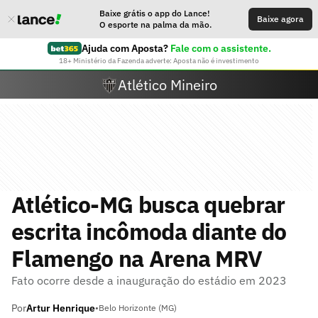
Baixe grátis o app do Lance!
Baixe agora
O esporte na palma da mão.
Ajuda com Aposta?
Fale com o assistente.
18+ Ministério da Fazenda adverte: Aposta não é investimento
Atlético Mineiro
Atlético-MG busca quebrar
escrita incômoda diante do
Flamengo na Arena MRV
Fato ocorre desde a inauguração do estádio em 2023
Por
Artur Henrique
•
Belo Horizonte (MG)