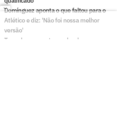
qualificado'
Domínguez aponta o que faltou para o
Atlético e diz: 'Não foi nossa melhor
versão'
Torcedores apontam culpado por
empate em Atlético-MG x Juventude
Dê suas notas: avalie as atuações em
Atlético-MG x Juventude
Atlético faz jogo apagado e fica no
empate com o Juventude na Copa do
Brasil
Atlético está escalado para enfrentar o