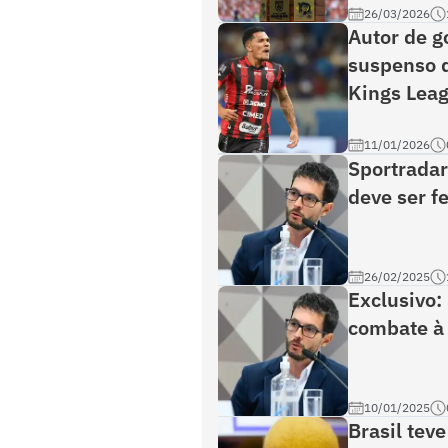
26/03/2026
Autor de go
suspenso d
Kings Lea
11/01/2026
Sportradar
deve ser f
26/02/2025
Exclusivo:
combate à
10/01/2025
Brasil tev