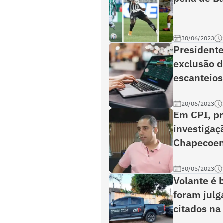
30/06/2023
Presidente
exclusão d
escanteios
20/06/2023
Em CPI, pr
investigaç
Chapecoe
30/05/2023
Volante é 
foram julg
citados na