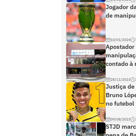
Jogador da
de manipul
10/01/2024
Apostador 
manipulaçã
contado à
28/11/2023
Justiça de
Bruno Lópe
no futebol
09/08/2023
STJD marca
pena de Ba