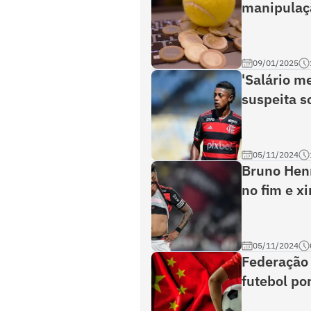
manipulaç
09/01/2025
'Salário m
suspeita s
05/11/2024
Bruno Henr
no fim e x
05/11/2024
Federação 
futebol po