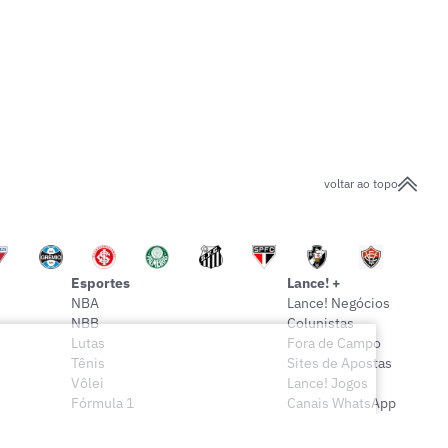
voltar ao topo
Esportes
Lance! +
NBA
Lance! Negócios
NBB
Colunistas
Lutas
Fora de Campo
Tênis
Sites de Apostas
Vôlei
Lance! Jogos
Fórmula 1
Canais WhatsApp
Onde assistir
Sócio Lance!
Mais esportes
Lance! Indica