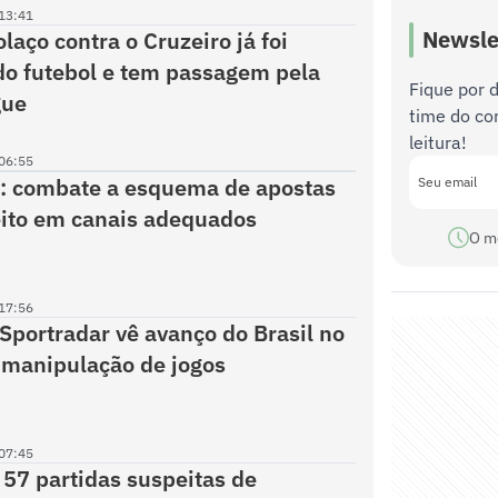
13:41
Newsle
laço contra o Cruzeiro já foi
o futebol e tem passagem pela
Fique por 
gue
time do co
leitura!
06:55
: combate a esquema de apostas
eito em canais adequados
O m
17:56
 Sportradar vê avanço do Brasil no
 manipulação de jogos
07:45
e 57 partidas suspeitas de