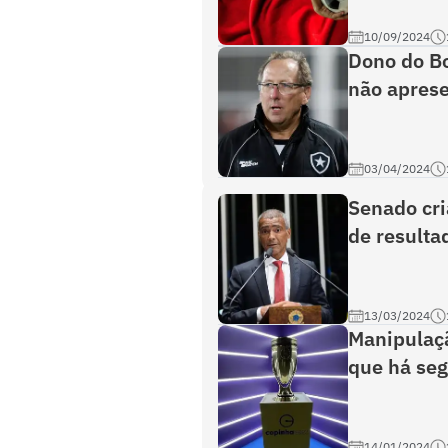
10/09/2024
Dono do Bo
não aprese
03/04/2024
Senado cri
de resulta
13/03/2024
Manipulaçã
que há seg
14/01/2024