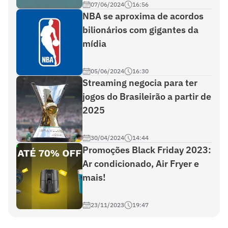
07/06/2024
16:56
NBA se aproxima de acordos
bilionários com gigantes da
mídia
05/06/2024
16:30
Streaming negocia para ter
jogos do Brasileirão a partir de
2025
30/04/2024
14:44
Promoções Black Friday 2023:
Ar condicionado, Air Fryer e
mais!
23/11/2023
19:47