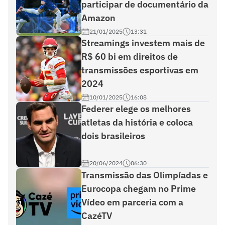
participar de documentário da
Amazon
21/01/2025
13:31
Streamings investem mais de
R$ 60 bi em direitos de
transmissões esportivas em
2024
10/01/2025
16:08
Federer elege os melhores
atletas da história e coloca
dois brasileiros
20/06/2024
06:30
Transmissão das Olimpíadas e
Eurocopa chegam no Prime
Vídeo em parceria com a
CazéTV