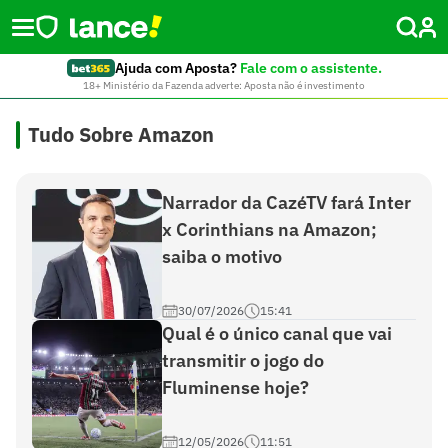
Ajuda com Aposta?
Fale com o assistente.
18+ Ministério da Fazenda adverte: Aposta não é investimento
Tudo Sobre Amazon
Narrador da CazéTV fará Inter
x Corinthians na Amazon;
saiba o motivo
30/07/2026
15:41
Qual é o único canal que vai
transmitir o jogo do
Fluminense hoje?
12/05/2026
11:51