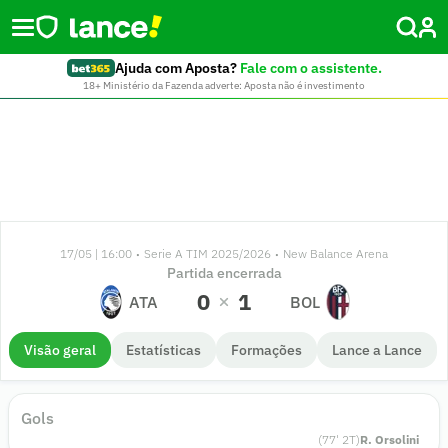
Ajuda com Aposta?
Fale com o assistente.
18+ Ministério da Fazenda adverte: Aposta não é investimento
17/05 | 16:00
Serie A TIM 2025/2026
New Balance Arena
•
•
Partida encerrada
0
1
ATA
BOL
Visão geral
Estatísticas
Formações
Lance a Lance
Gols
(
77
'
2
T)
R. Orsolini