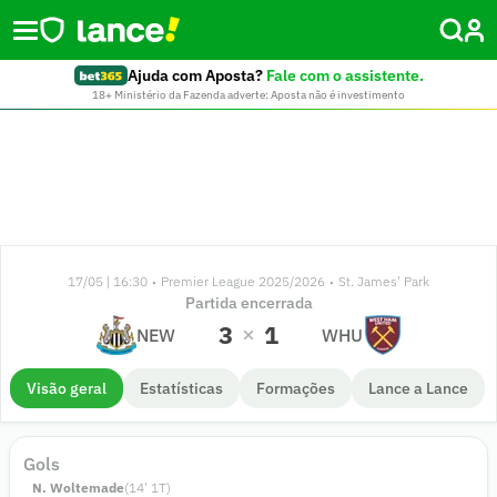
Ajuda com Aposta?
Fale com o assistente.
18+ Ministério da Fazenda adverte: Aposta não é investimento
17/05 | 16:30
Premier League 2025/2026
St. James' Park
•
•
Partida encerrada
3
1
NEW
WHU
Visão geral
Estatísticas
Formações
Lance a Lance
Gols
N. Woltemade
(
14
'
1
T)