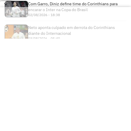
Com Garro, Diniz define time do Corinthians para
encarar o Inter na Copa do Brasil
02/08/2026 - 18:38
Neto aponta culpado em derrota do Corinthians
diante do Internacional
03/08/2026 - 05:40
Times
Futebol Nacional
Atlético Mineiro
Futebol Internacional
Brasileirão Série A
Bahia
Esportes
Libertadores
Copa do Brasil
Botafogo
Lance! +
NBA
Champions League
Copa do Nordeste
Ceará
Institucional
Lance! Negócios
NBB
Premier League
Futebol Feminino