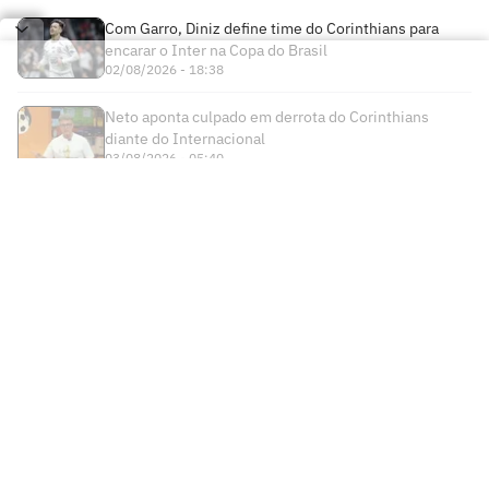
Com Garro, Diniz define time do Corinthians para
encarar o Inter na Copa do Brasil
02/08/2026 - 18:38
Neto aponta culpado em derrota do Corinthians
diante do Internacional
03/08/2026 - 05:40
Times
Futebol Nacional
Atlético Mineiro
Futebol Internacional
Brasileirão Série A
Bahia
Esportes
Libertadores
Copa do Brasil
Botafogo
Lance! +
NBA
Champions League
Copa do Nordeste
Ceará
Institucional
Lance! Negócios
NBB