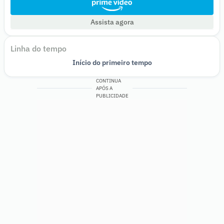
Assista agora
Linha do tempo
Início do primeiro tempo
Fim do primeiro tempo
Fim de jogo
CONTINUA
APÓS A
PUBLICIDADE