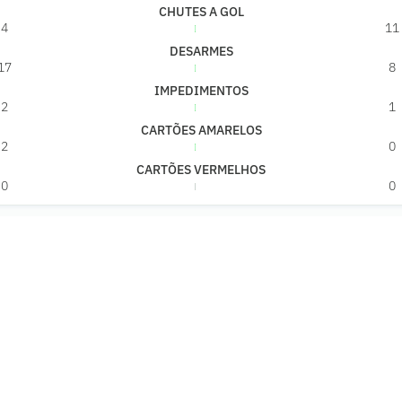
CHUTES A GOL
4
11
DESARMES
17
8
IMPEDIMENTOS
2
1
CARTÕES AMARELOS
2
0
CARTÕES VERMELHOS
0
0