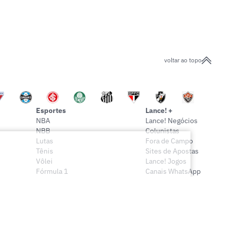
voltar ao topo
Esportes
Lance! +
NBA
Lance! Negócios
NBB
Colunistas
Lutas
Fora de Campo
Tênis
Sites de Apostas
Vôlei
Lance! Jogos
Fórmula 1
Canais WhatsApp
Onde assistir
Sócio Lance!
Mais esportes
Lance! Indica
Vídeos
Conteúdo Exclusivo