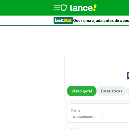
Quer uma ajuda antes de apos
Visão geral
Estatísticas
Gols
A. Lookman
(
20
'
1
T)