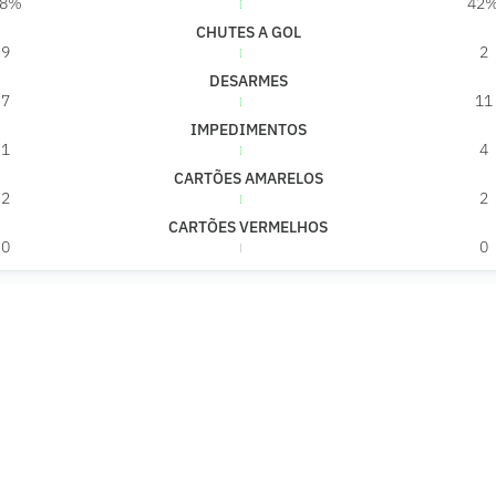
58%
42
CHUTES A GOL
9
2
DESARMES
7
11
IMPEDIMENTOS
1
4
CARTÕES AMARELOS
2
2
CARTÕES VERMELHOS
0
0