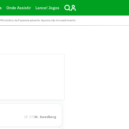
s
Onde Assistir
Lance! Jogos
Ministério da Fazenda adverte: Aposta não é investimento
(
4
'
1
T)
W. Swedberg