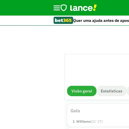
Quer uma ajuda antes de apos
Visão geral
Estatísticas
Gols
I. Williams
(
51
'
2
T)