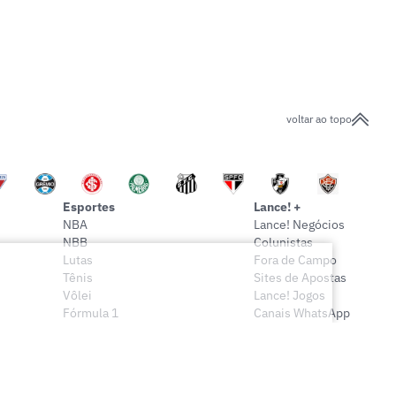
voltar ao topo
Esportes
Lance! +
NBA
Lance! Negócios
NBB
Colunistas
Lutas
Fora de Campo
Tênis
Sites de Apostas
Vôlei
Lance! Jogos
Fórmula 1
Canais WhatsApp
Onde assistir
Sócio Lance!
Mais esportes
Lance! Indica
Vídeos
Conteúdo Exclusivo