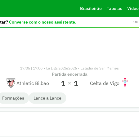
Brasileirão
Tabelas
Vídeo
tar?
Converse com o nosso assistente.
18+ 
17/05 | 17:00
La Liga 2025/2026
Estadio de San Mamés
•
•
Partida encerrada
1
1
Athletic Bilbao
Celta de Vigo
Formações
Lance a Lance