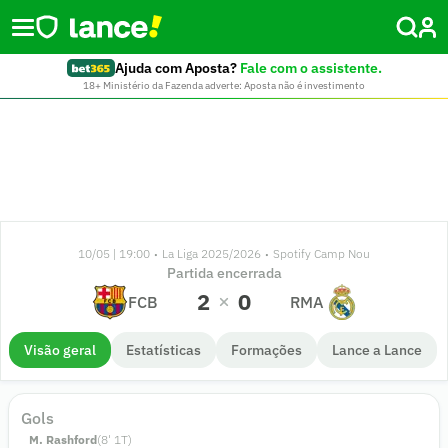
Ajuda com Aposta?
Fale com o assistente.
18+ Ministério da Fazenda adverte: Aposta não é investimento
10/05 | 19:00
La Liga 2025/2026
Spotify Camp Nou
•
•
Partida encerrada
2
0
FCB
RMA
Visão geral
Estatísticas
Formações
Lance a Lance
Gols
M. Rashford
(
8
'
1
T)