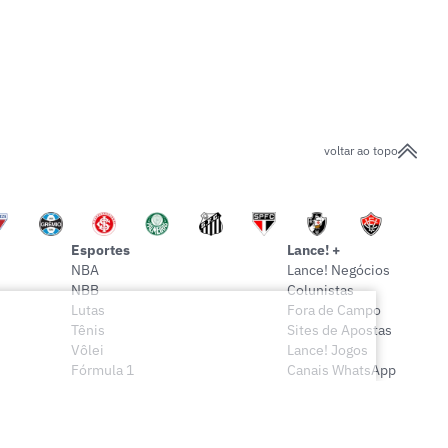
voltar ao topo
Esportes
Lance! +
NBA
Lance! Negócios
NBB
Colunistas
Lutas
Fora de Campo
Tênis
Sites de Apostas
Vôlei
Lance! Jogos
Fórmula 1
Canais WhatsApp
Onde assistir
Sócio Lance!
Mais esportes
Lance! Indica
Vídeos