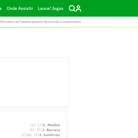
s
Onde Assistir
Lance! Jogos
Ministério da Fazenda adverte: Aposta não é investimento
(
23
'
1
T)
C. Medina
(
81
'
2
T)
J. Barrera
(C)
(
86
'
2
T)
J. Gutiérrez