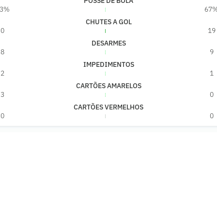
POSSE DE BOLA
33%
67
CHUTES A GOL
0
19
DESARMES
8
9
IMPEDIMENTOS
2
1
CARTÕES AMARELOS
3
0
CARTÕES VERMELHOS
0
0