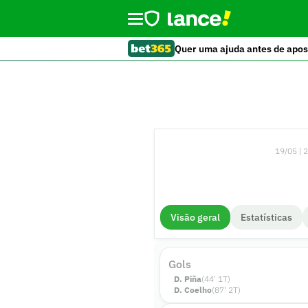
Quer uma ajuda antes de apos
19/05 | 
Visão geral
Estatísticas
Gols
D. Piña
(
44
'
1
T)
D. Coelho
(
87
'
2
T)