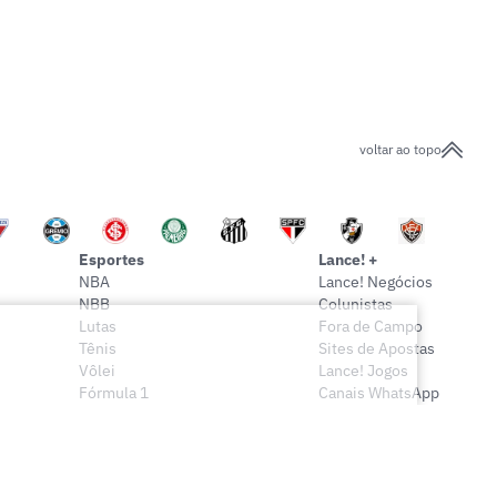
voltar ao topo
Esportes
Lance! +
NBA
Lance! Negócios
NBB
Colunistas
Lutas
Fora de Campo
Tênis
Sites de Apostas
Vôlei
Lance! Jogos
Fórmula 1
Canais WhatsApp
Onde assistir
Sócio Lance!
Mais esportes
Lance! Indica
Vídeos
Conteúdo Exclusivo