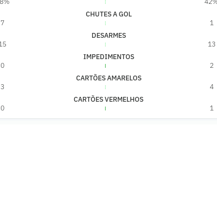
58%
42
CHUTES A GOL
7
1
DESARMES
15
13
IMPEDIMENTOS
0
2
CARTÕES AMARELOS
3
4
CARTÕES VERMELHOS
0
1