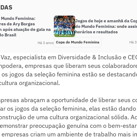
ADAS
 Mundo Feminina:
Jogos de hoje e amanhã da Co
res de Ary Borges
do Mundo Feminina: onde assis
m após atuação de gala na
horários e resultados
do Brasil
Copa do Mundo Feminina
Há 3
Há 3 anos
Vaz, especialista em Diversidade & Inclusão e CE
odera, empresas que liberam seus colaborador
s jogos da seleção feminina estão se destacand
cultura organizacional.
presas abraçam a oportunidade de liberar seus c
r os jogos da seleção feminina, elas estão dando
nstrução de uma cultura organizacional sólida. Ao
demonstrar preocupação genuína com o bem-estar
s empresas criam um ambiente de trabalho mais in