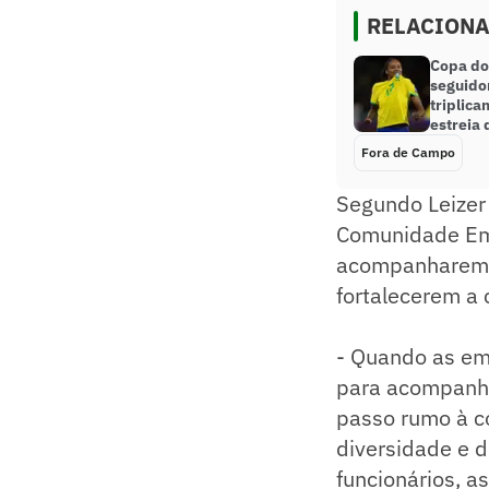
RELACION
Copa do
seguido
triplica
estreia 
Fora de Campo
Segundo Leizer 
Comunidade Emp
acompanharem o
fortalecerem a 
- Quando as em
para acompanha
passo rumo à co
diversidade e 
funcionários, a