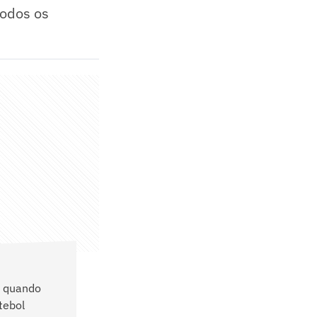
todos os
e quando
tebol