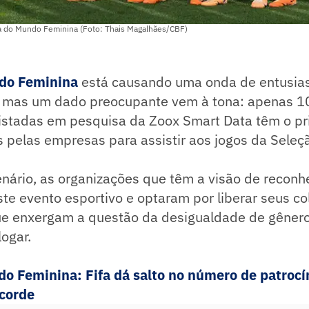
pa do Mundo Feminina (Foto: Thais Magalhães/CBF)
do Feminina
está causando uma onda de entusia
, mas um dado preocupante vem à tona: apenas 
istadas em pesquisa da Zoox Smart Data têm o pri
 pelas empresas para assistir aos jogos da Seleçã
nário, as organizações que têm a visão de reconh
te evento esportivo e optaram por liberar seus c
 enxergam a questão da desigualdade de gênero
logar.
o Feminina: Fifa dá salto no número de patrocí
corde