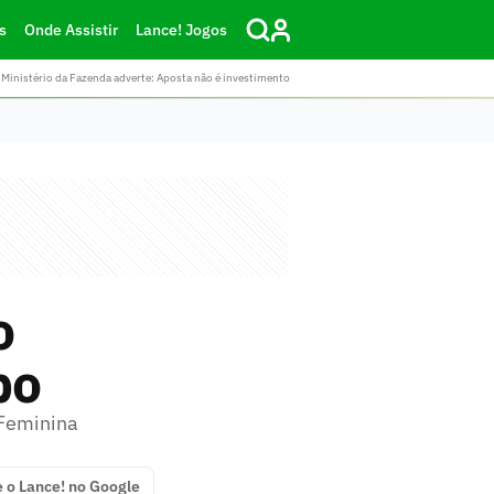
s
Onde Assistir
Lance! Jogos
Ministério da Fazenda adverte: Aposta não é investimento
o
po
 Feminina
e o Lance! no Google