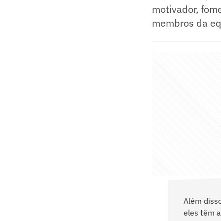
motivador, fom
membros da equi
Além diss
eles têm a