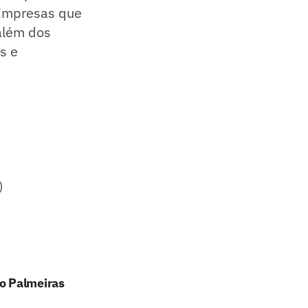
 Empresas que
além dos
s e
)
o Palmeiras