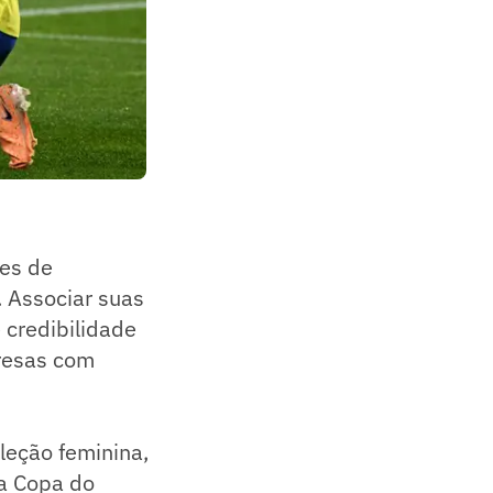
ões de
 Associar suas
 credibilidade
presas com
leção feminina,
da Copa do