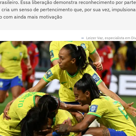
rasileiro. Essa liberação demonstra reconhecimento por parte
cria um senso de pertencimento que, por sua vez, impulsiona
ho com ainda mais motivação
Leizer Vaz, especialista em Di