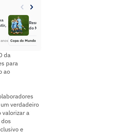
pa
Resultado do jogo de hoje da Copa
tir,
do Mundo Feminina 2023
 anos
Copa do Mundo Feminina
Há 2 anos
O da
es para
o ao
olaboradores
 um verdadeiro
 valorizar a
 dos
clusivo e