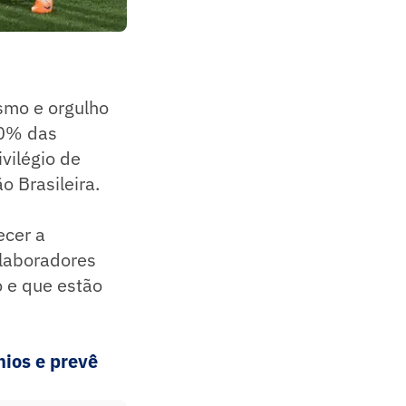
smo e orgulho
10% das
vilégio de
o Brasileira.
ecer a
olaboradores
 e que estão
nios e prevê