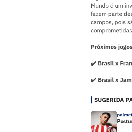
Mundo é um inv
fazem parte de
campos, pois s
comprometidas c
Próximos jogos
✔️
Brasil x Fra
✔️
Brasil x Jam
SUGERIDA PA
palmei
Postu