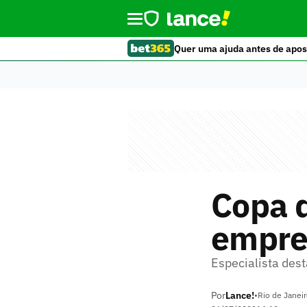
Quer uma ajuda antes de apos
Copa 
empre
Especialista des
Por
Lance!
•
Rio de Janeir