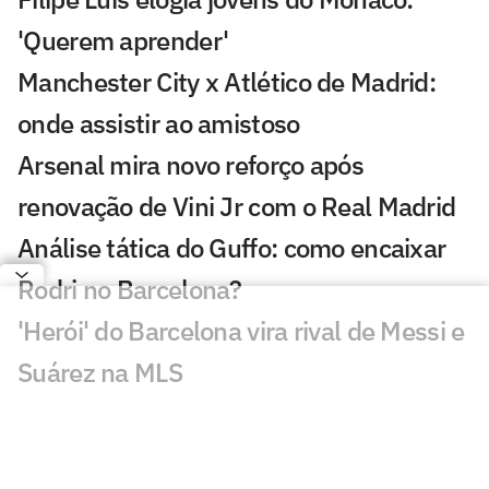
'Querem aprender'
Manchester City x Atlético de Madrid:
onde assistir ao amistoso
Arsenal mira novo reforço após
renovação de Vini Jr com o Real Madrid
Análise tática do Guffo: como encaixar
Rodri no Barcelona?
'Herói' do Barcelona vira rival de Messi e
Suárez na MLS
Em meio ao interesse do Flamengo,
técnico do Zenit comenta situação de