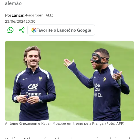
alemão
Por
Lance!
•
Paderborn (ALE)
23/06/2024
20:30
Favorite o Lance! no Google
Antoine Griezmann e Kylian Mbappé em treino pela França. (Foto: AFP)