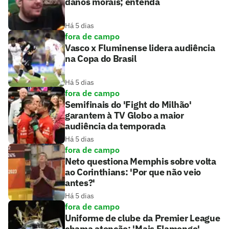
danos morais; entenda
Há 5 dias
fora de campo
Vasco x Fluminense lidera audiência
na Copa do Brasil
Há 5 dias
fora de campo
Semifinais do 'Fight do Milhão'
garantem à TV Globo a maior
audiência da temporada
Há 5 dias
fora de campo
Neto questiona Memphis sobre volta
ao Corinthians: 'Por que não veio
antes?'
Há 5 dias
fora de campo
Uniforme de clube da Premier League
chama atenção: 'Mais Flamengo'