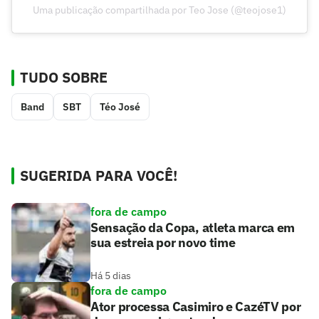
Uma publicação compartilhada por Teo Jose (@teojose1)
TUDO SOBRE
Band
SBT
Téo José
SUGERIDA PARA VOCÊ!
fora de campo
Sensação da Copa, atleta marca em
sua estreia por novo time
Há 5 dias
fora de campo
Ator processa Casimiro e CazéTV por