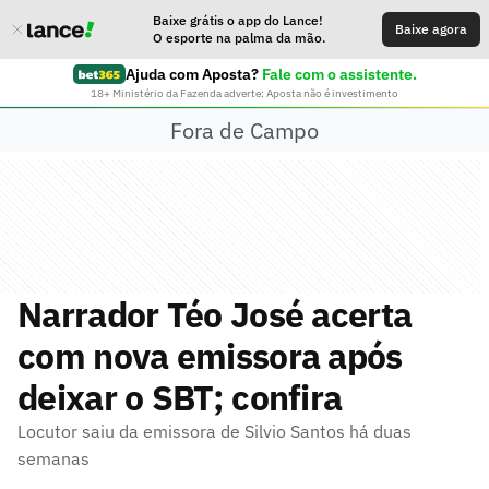
Baixe grátis o app do Lance!
Baixe agora
O esporte na palma da mão.
Ajuda com Aposta?
Fale com o assistente.
18+ Ministério da Fazenda adverte: Aposta não é investimento
Fora de Campo
Narrador Téo José acerta
com nova emissora após
deixar o SBT; confira
Locutor saiu da emissora de Silvio Santos há duas
semanas