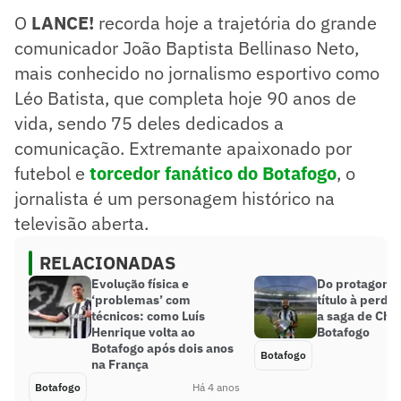
O
LANCE!
recorda hoje a trajetória do grande
comunicador João Baptista Bellinaso Neto,
mais conhecido no jornalismo esportivo como
Léo Batista, que completa hoje 90 anos de
vida, sendo 75 deles dedicados a
comunicação. Extremante apaixonado por
futebol e
torcedor fanático do Botafogo
, o
jornalista é um personagem histórico na
televisão aberta.
RELACIONADAS
Evolução física e
Do protagoni
‘problemas’ com
título à perda
técnicos: como Luís
a saga de Cha
Henrique volta ao
Botafogo
Botafogo após dois anos
Botafogo
na França
Botafogo
Há 4 anos