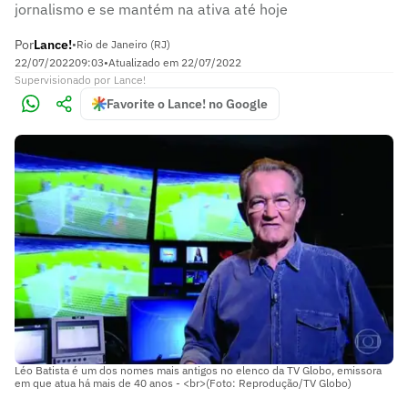
jornalismo e se mantém na ativa até hoje
Por
Lance!
•
Rio de Janeiro (RJ)
22/07/2022
09:03
•
Atualizado em
22/07/2022
Supervisionado
por
Lance!
Favorite o Lance! no Google
Léo Batista é um dos nomes mais antigos no elenco da TV Globo, emissora
em que atua há mais de 40 anos - <br>(Foto: Reprodução/TV Globo)