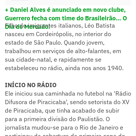
+ Daniel Alves é anunciado em novo clube,
Guerrero fecha com time do Brasileirão… O
Filho de imigrantes italianos, Léo Batista
Dia do Mercado!
nasceu em Cordeirópolis, no interior do
estado de São Paulo. Quando jovem,
trabalhou em serviços de alto-falantes, em
sua cidade-natal, e rapidamente se
estabeleceu no rádio, ainda nos anos 1940.
INÍCIO NO RÁDIO
Ele iniciou sua caminhada no futebol na 'Rádio
Difusora de Piracicaba', sendo setorista do XV
de Piracicaba, que tinha acabado de subir
para a primeira divisão do Paulistão. O
jornalista mudou-se para o Rio de Janeiro e
participou da cobertura da primeira copa do