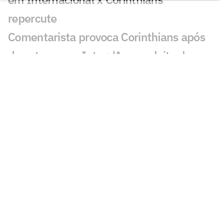
repercute
Comentarista provoca Corinthians após
derrota para o Inter: 'A vaca deitou'
Dublagem flagra denúncia de Hugo
Souza em Internacional x Corinthians
Susto de Jimmy Butler com cobra volta
a viralizar nas redes sociais
Neymar cobra ausência de brasileiros
em lista no Instagram
Vozinha desembarca para se apresentar
no Colo-Colo e viraliza: 'Impressionante'