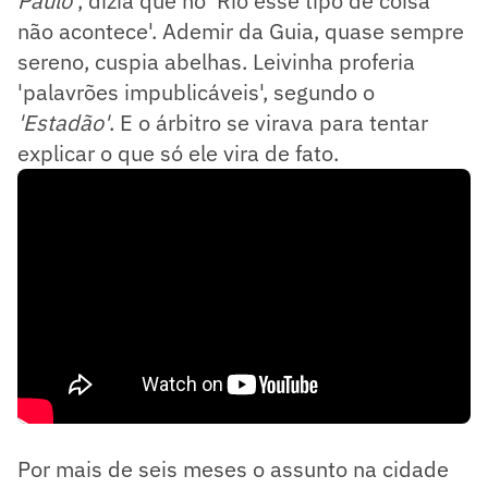
Paulo'
, dizia que no 'Rio esse tipo de coisa
não acontece'. Ademir da Guia, quase sempre
sereno, cuspia abelhas. Leivinha proferia
'palavrões impublicáveis', segundo o
'Estadão'
. E o árbitro se virava para tentar
explicar o que só ele vira de fato.
Por mais de seis meses o assunto na cidade