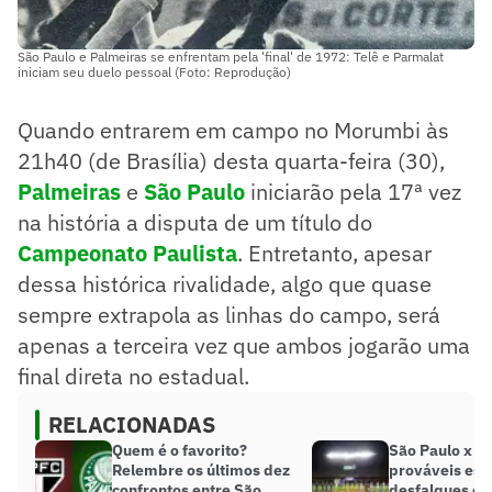
São Paulo e Palmeiras se enfrentam pela 'final' de 1972: Telê e Parmalat
iniciam seu duelo pessoal (Foto: Reprodução)
Quando entrarem em campo no Morumbi às
21h40 (de Brasília) desta quarta-feira (30),
Palmeiras
e
São Paulo
iniciarão pela 17ª vez
na história a disputa de um título do
Campeonato Paulista
. Entretanto, apesar
dessa histórica rivalidade, algo que quase
sempre extrapola as linhas do campo, será
apenas a terceira vez que ambos jogarão uma
final direta no estadual.
RELACIONADAS
Quem é o favorito?
São Paulo x P
Relembre os últimos dez
prováveis esc
confrontos entre São
desfalques e 