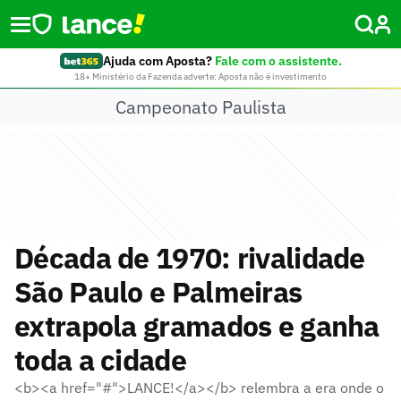
Ajuda com Aposta?
Fale com o assistente.
18+ Ministério da Fazenda adverte: Aposta não é investimento
Campeonato Paulista
Década de 1970: rivalidade
São Paulo e Palmeiras
extrapola gramados e ganha
toda a cidade
<b><a href="#">LANCE!</a></b> relembra a era onde o