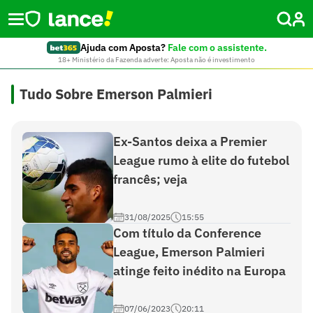
Ajuda com Aposta?
Fale com o assistente.
18+ Ministério da Fazenda adverte: Aposta não é investimento
Tudo Sobre Emerson Palmieri
Ex-Santos deixa a Premier
League rumo à elite do futebol
francês; veja
31/08/2025
15:55
Com título da Conference
League, Emerson Palmieri
atinge feito inédito na Europa
07/06/2023
20:11