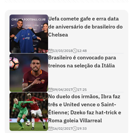
Uefa comete gafe e erra data
de aniversário de brasileiro do
Chelsea
13/03/2018
12:48
Brasileiro é convocado para
treinos na seleção da Itália
09/04/2017
17:25
No duelo dos irmãos, Ibra faz
três e United vence o Saint-
Étienne; Dzeko faz hat-trick e
Roma goleia Villarreal
16/02/2017
19:33