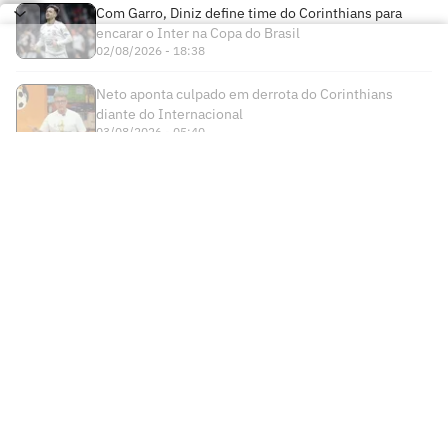
Com Garro, Diniz define time do Corinthians para
encarar o Inter na Copa do Brasil
02/08/2026 - 18:38
Neto aponta culpado em derrota do Corinthians
diante do Internacional
03/08/2026 - 05:40
Times
Futebol Nacional
Atlético Mineiro
Futebol Internacional
Brasileirão Série A
Bahia
Esportes
Libertadores
Copa do Brasil
Botafogo
Lance! +
NBA
Champions League
Copa do Nordeste
Ceará
Institucional
Lance! Negócios
NBB
Premier League
Futebol Feminino