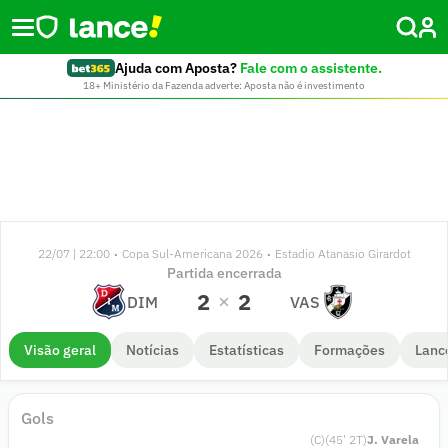
Ajuda com Aposta?
Fale com o assistente.
18+ Ministério da Fazenda adverte: Aposta não é investimento
22/07 | 22:00
Copa Sul-Americana 2026
Estadio Atanasio Girardot
•
•
Partida encerrada
2
2
DIM
VAS
Visão geral
Notícias
Estatísticas
Formações
Lanc
Gols
(C)
(
45
'
2
T)
J. Varela