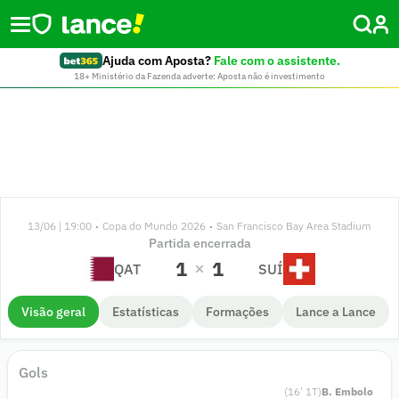
Ajuda com Aposta?
Fale com o assistente.
18+ Ministério da Fazenda adverte: Aposta não é investimento
13/06 | 19:00
Copa do Mundo 2026
San Francisco Bay Area Stadium
•
•
Partida encerrada
1
1
QAT
SUÍ
Visão geral
Estatísticas
Formações
Lance a Lance
Gols
(
16
'
1
T)
B. Embolo