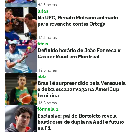
Há 3 horas
lutas
No UFC, Renato Moicano animado
para revanche contra Ortega
Há 3 horas
tênis
Definido horário de João Fonseca x
Casper Ruud em Montreal
Há 5 horas
nbb
Brasil é surpreendido pela Venezuela
e deixa escapar vaga na AmeriCup
feminina
Há 6 horas
fórmula 1
Exclusivo: pai de Bortoleto revela
bastidores de dupla na Audi e futuro
na F1