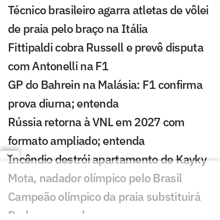
Técnico brasileiro agarra atletas de vôlei
de praia pelo braço na Itália
Fittipaldi cobra Russell e prevê disputa
com Antonelli na F1
GP do Bahrein na Malásia: F1 confirma
prova diurna; entenda
Rússia retorna à VNL em 2027 com
formato ampliado; entenda
Incêndio destrói apartamento de Kayky
Mota, nadador olímpico pelo Brasil
Campeão olímpico da praia substituirá
Darlan na quadra