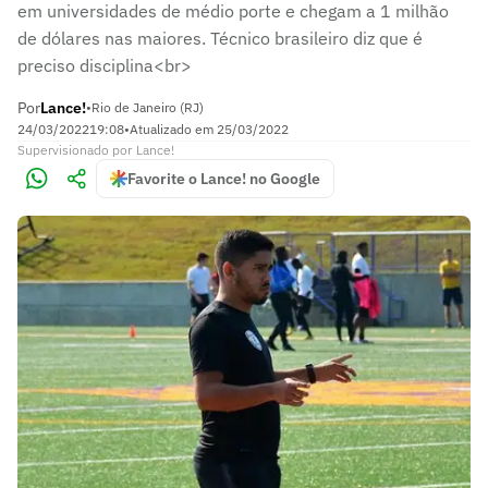
em universidades de médio porte e chegam a 1 milhão
de dólares nas maiores. Técnico brasileiro diz que é
preciso disciplina<br>
Por
Lance!
•
Rio de Janeiro (RJ)
24/03/2022
19:08
•
Atualizado em
25/03/2022
Supervisionado
por
Lance!
Favorite o Lance! no Google