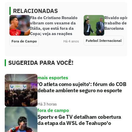
RELACIONADAS
Fãs de Cristiano Ronaldo
Rivaldo opina
vibram com vexame da
trabalho de Xa
Itália, que está fora da
Barcelona
Copa; veja as reações
Futebol Internacional
Fora de Campo
Há 4 anos
SUGERIDA PARA VOCÊ!
mais esportes
'O atleta como sujeito': fórum do COB
debate ambiente seguro no esporte
Há 3 horas
fora de campo
Sportv e Ge TV detalham cobertura
da etapa da WSL de Teahupo'o