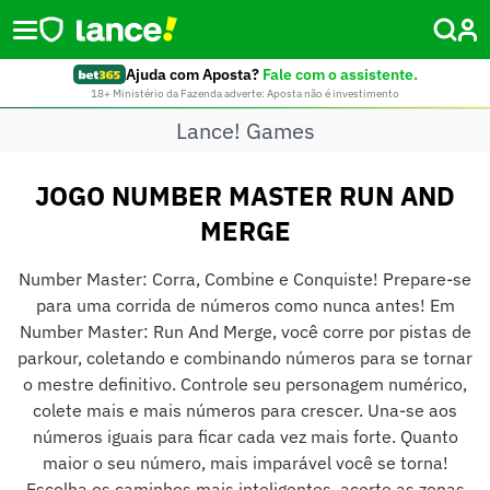
Ajuda com Aposta?
Fale com o assistente.
18+ Ministério da Fazenda adverte: Aposta não é investimento
Lance! Games
JOGO NUMBER MASTER RUN AND
MERGE
Number Master: Corra, Combine e Conquiste! Prepare-se
para uma corrida de números como nunca antes! Em
Number Master: Run And Merge, você corre por pistas de
parkour, coletando e combinando números para se tornar
o mestre definitivo. Controle seu personagem numérico,
colete mais e mais números para crescer. Una-se aos
números iguais para ficar cada vez mais forte. Quanto
maior o seu número, mais imparável você se torna!
Escolha os caminhos mais inteligentes, acerte as zonas