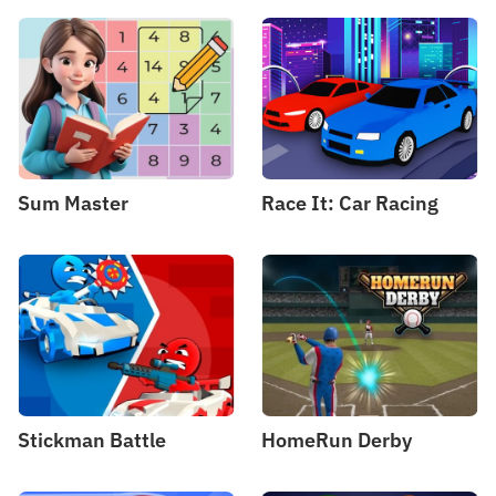
Sum Master
Race It: Car Racing
Stickman Battle
HomeRun Derby