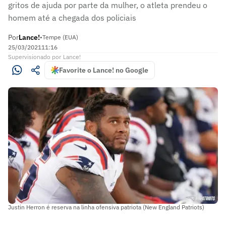
gritos de ajuda por parte da mulher, o atleta prendeu o
homem até a chegada dos policiais
Por
Lance!
•
Tempe (EUA)
25/03/2021
11:16
Supervisionado
por
Lance!
Favorite o Lance! no Google
Justin Herron é reserva na linha ofensiva patriota (New England Patriots)