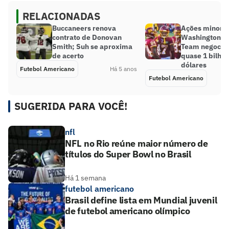
RELACIONADAS
Buccaneers renova
Ações minorit
contrato de Donovan
Washington Fo
Smith; Suh se aproxima
Team negocia
de acerto
quase 1 bilhã
dólares
Futebol Americano
Há 5 anos
Futebol Americano
SUGERIDA PARA VOCÊ!
nfl
NFL no Rio reúne maior número de
títulos do Super Bowl no Brasil
Há 1 semana
futebol americano
Brasil define lista em Mundial juvenil
de futebol americano olímpico