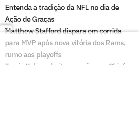
Entenda a tradição da NFL no dia de
Ação de Graças
Matthew Stafford dispara em corrida
para MVP após nova vitória dos Rams,
rumo aos playoffs
Travis Kelce admite pressão nos Chiefs e
faz revelação para temporada 2025 da
NFL
NFL em Paris? Saints pode desembarcar
na França em 2026
College Football Brasil: BSB anuncia
jogo de futebol americano universitário