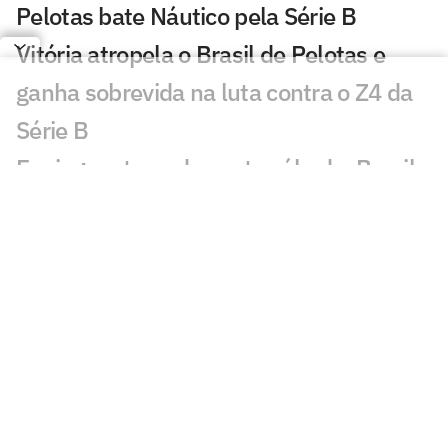
Pelotas bate Náutico pela Série B
Vitória atropela o Brasil de Pelotas e
ganha sobrevida na luta contra o Z4 da
Série B
Em jogo retomado neste sábado, Brasil
de Pelotas e Vila Nova ficam no empate
pela Série B
Por conta de apagão no estádio, duelo
entre Brasil de Pelotas e Vila Nova será
retomado neste sábado
Jerson Testoni mira segunda vitória
consecutiva do Brasil de Pelotas na