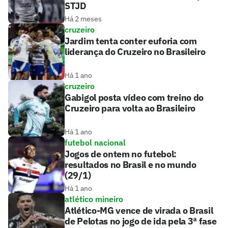
STJD
Há 2 meses
cruzeiro
Jardim tenta conter euforia com
liderança do Cruzeiro no Brasileiro
Há 1 ano
cruzeiro
Gabigol posta vídeo com treino do
Cruzeiro para volta ao Brasileiro
Há 1 ano
futebol nacional
Jogos de ontem no futebol:
resultados no Brasil e no mundo
(29/1)
Há 1 ano
atlético mineiro
Atlético-MG vence de virada o Brasil
de Pelotas no jogo de ida pela 3ª fase