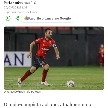
Por
Lance!
•
Pelotas (RS)
20/03/2022
11:38
Supervisionado
por
Lance!
Favorite o Lance! no Google
Divulgação/Brasil de Pelotas
O meio-campista Juliano, atualmente no