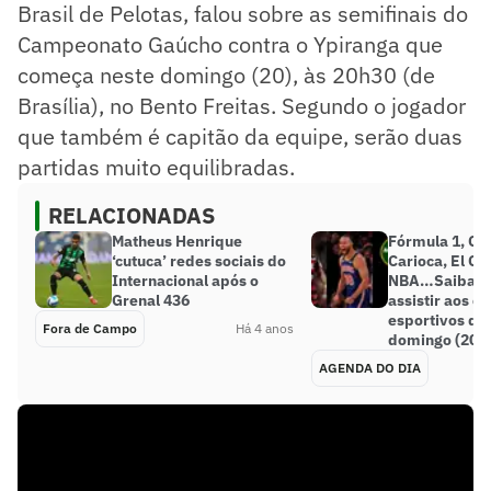
Brasil de Pelotas, falou sobre as semifinais do
Campeonato Gaúcho contra o Ypiranga que
começa neste domingo (20), às 20h30 (de
Brasília), no Bento Freitas. Segundo o jogador
que também é capitão da equipe, serão duas
partidas muito equilibradas.
RELACIONADAS
Matheus Henrique
Fórmula 1, C
‘cutuca’ redes sociais do
Carioca, El Clá
Internacional após o
NBA…Saiba o
Grenal 436
assistir aos e
esportivos de
Fora de Campo
Há 4 anos
domingo (20)
AGENDA DO DIA