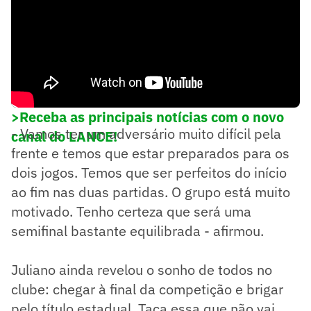
>Receba as principais notícias com o novo
- Vamos ter um adversário muito difícil pela
canal do LANCE!
frente e temos que estar preparados para os
dois jogos. Temos que ser perfeitos do início
ao fim nas duas partidas. O grupo está muito
motivado. Tenho certeza que será uma
semifinal bastante equilibrada - afirmou.
Juliano ainda revelou o sonho de todos no
clube: chegar à final da competição e brigar
pelo título estadual. Taça essa que não vai