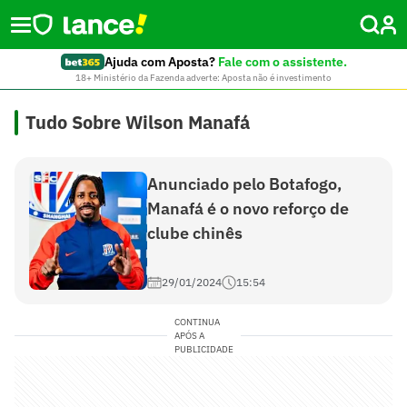
Ajuda com Aposta?
Fale com o assistente.
18+ Ministério da Fazenda adverte: Aposta não é investimento
Tudo Sobre Wilson Manafá
Anunciado pelo Botafogo,
Manafá é o novo reforço de
clube chinês
29/01/2024
15:54
CONTINUA
APÓS A
PUBLICIDADE