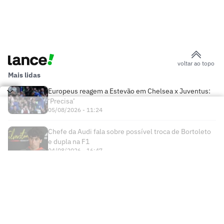
voltar ao topo
Mais lidas
Europeus reagem a Estevão em Chelsea x Juventus:
‘Precisa’
05/08/2026 - 11:24
Chefe da Audi fala sobre possível troca de Bortoleto
e dupla na F1
04/08/2026 - 16:47
Times
Futebol Nacional
Atlético Mineiro