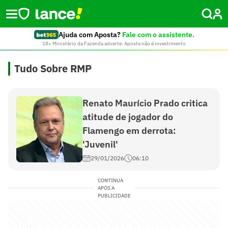
Ajuda com Aposta?
Fale com o assistente.
18+ Ministério da Fazenda adverte: Aposta não é investimento
Tudo Sobre RMP
Renato Maurício Prado critica
atitude de jogador do
Flamengo em derrota:
'Juvenil'
29/01/2026
06:10
CONTINUA
APÓS A
PUBLICIDADE