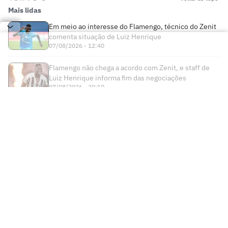
Mais lidas
Em meio ao interesse do Flamengo, técnico do Zenit
comenta situação de Luiz Henrique
07/08/2026 - 12:40
Flamengo não chega a acordo com Zenit, e staff de
Luiz Henrique informa fim das negociações
07/08/2026 - 20:10
Times
Futebol Nacional
Atlético Mineiro
Futebol Internacional
Brasileirão Série A
Bahia
Esportes
Libertadores
Copa do Brasil
Botafogo
Lance! +
NBA
Champions League
Copa do Nordeste