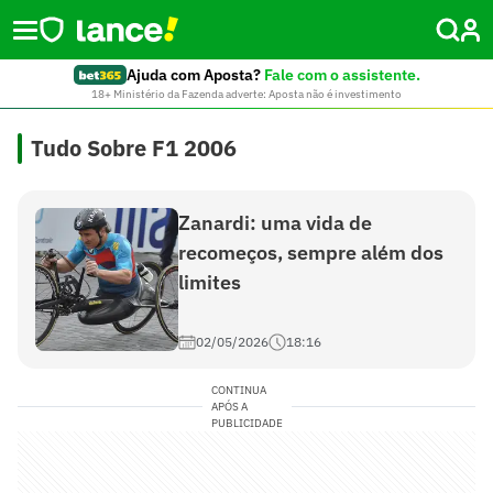
Ajuda com Aposta?
Fale com o assistente.
18+ Ministério da Fazenda adverte: Aposta não é investimento
Tudo Sobre F1 2006
Zanardi: uma vida de
recomeços, sempre além dos
limites
02/05/2026
18:16
CONTINUA
APÓS A
PUBLICIDADE