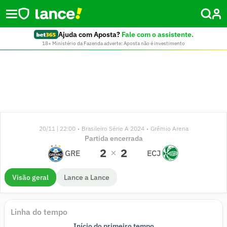
Ajuda com Aposta?
Fale com o assistente.
18+ Ministério da Fazenda adverte: Aposta não é investimento
20/11 | 22:00
Brasileiro Série A 2024
Grêmio Arena
•
•
Partida encerrada
2
2
GRE
ECJ
Visão geral
Lance a Lance
Linha do tempo
49'
31'
30'
50'
46'
26'
35'
29'
28'
19'
18'
16'
7'
51'
37'
28'
13'
9'
9'
9'
2'
Início do primeiro tempo
Início do segundo tempo
Fim do primeiro tempo
Fim de jogo
GOOOOL!
GOOOOL!
GOOOOL!