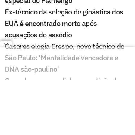
especial do Flamengo'
Ex-técnico da seleção de ginástica dos
EUA é encontrado morto após
acusações de assédio
Casares elogia Crespo, novo técnico do
São Paulo: 'Mentalidade vencedora e
DNA são-paulino'
Com alcance mundial, competição de
seleções no Fifa 11×11 tem início no
próximo domingo
Campeonato Espanhol: vitória do Sevilla
e empates são destaques do dia