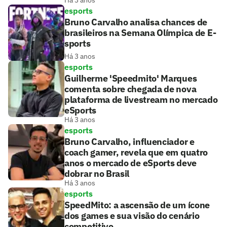
esports
Bruno Carvalho analisa chances de
brasileiros na Semana Olímpica de E-
sports
Há 3 anos
esports
Guilherme 'Speedmito' Marques
comenta sobre chegada de nova
plataforma de livestream no mercado
eSports
Há 3 anos
esports
Bruno Carvalho, influenciador e
coach gamer, revela que em quatro
anos o mercado de eSports deve
dobrar no Brasil
Há 3 anos
esports
SpeedMito: a ascensão de um ícone
dos games e sua visão do cenário
competitivo