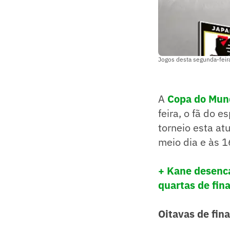
Jogos desta segunda-feir
A
Copa do Mun
feira, o fã do 
torneio esta at
meio dia e às 1
+ Kane desenca
quartas de fin
Oitavas de fina