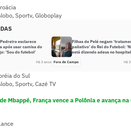
roácia
Globo, Sportv, Globoplay
ADAS
 Pedreiro esclarece
Filhas de Pelé negam ‘tratame
a após usar camisa do
paliativo’ do Rei do Futebol: ‘
o: ‘Sou do futebol’
está dizendo adeus no hospital
Há 3 anos
Fora de Campo
Há 3
Coréia do Sul
Globo, Sportv, Cazé TV
de Mbappé, França vence a Polônia e avança na
Lance