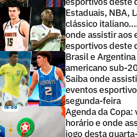
esportivos deste
Estaduais, NBA, L
clássico italiano
onde assistir aos
esportivos deste
Brasil e Argentina
americano sub-2
Saiba onde assisti
eventos esportivo
segunda-feira
Agenda da Copa: 
horário e onde ass
jogo desta quarta-