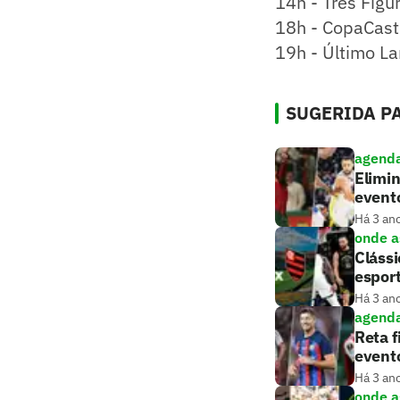
14h - Três Figu
18h - CopaCast
19h - Último L
SUGERIDA PA
agenda
Elimin
event
Há 3 an
onde as
Clássi
esport
Há 3 an
agenda
Reta f
event
Há 3 an
onde as