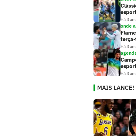
Clássi
espor
Há 3 an
onde as
Flame
terça-
Há 3 an
agenda
Campeo
esport
Há 3 an
MAIS LANCE!