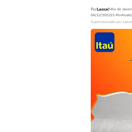
Por
Lance!
•
Rio de Janei
04/12/2022
23:45
•
Atuali
Supervisionado
por
Lance