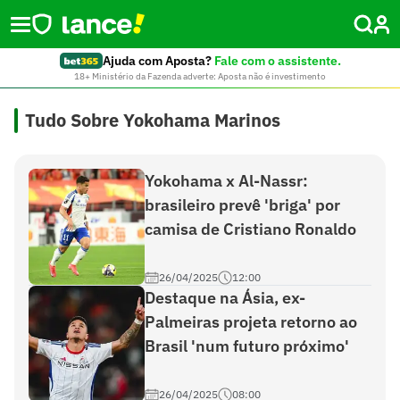
Ajuda com Aposta?
Fale com o assistente.
18+ Ministério da Fazenda adverte: Aposta não é investimento
Tudo Sobre Yokohama Marinos
Yokohama x Al-Nassr:
brasileiro prevê 'briga' por
camisa de Cristiano Ronaldo
26/04/2025
12:00
Destaque na Ásia, ex-
Palmeiras projeta retorno ao
Brasil 'num futuro próximo'
26/04/2025
08:00