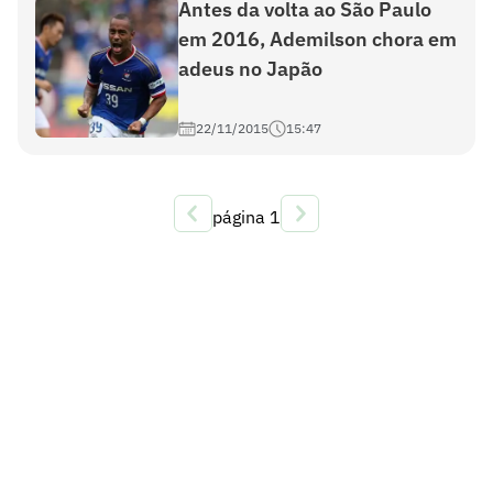
Antes da volta ao São Paulo
em 2016, Ademilson chora em
adeus no Japão
22/11/2015
15:47
página
1