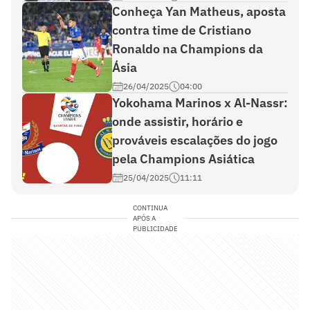
Conheça Yan Matheus, aposta
contra time de Cristiano
Ronaldo na Champions da
Ásia
26/04/2025
04:00
Yokohama Marinos x Al-Nassr:
onde assistir, horário e
prováveis escalações do jogo
pela Champions Asiática
25/04/2025
11:11
CONTINUA
APÓS A
PUBLICIDADE