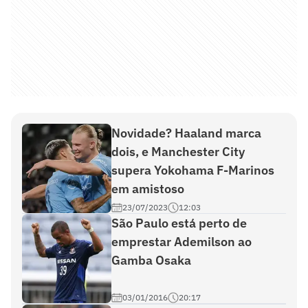
Novidade? Haaland marca
dois, e Manchester City
supera Yokohama F-Marinos
em amistoso
23/07/2023
12:03
São Paulo está perto de
emprestar Ademilson ao
Gamba Osaka
03/01/2016
20:17