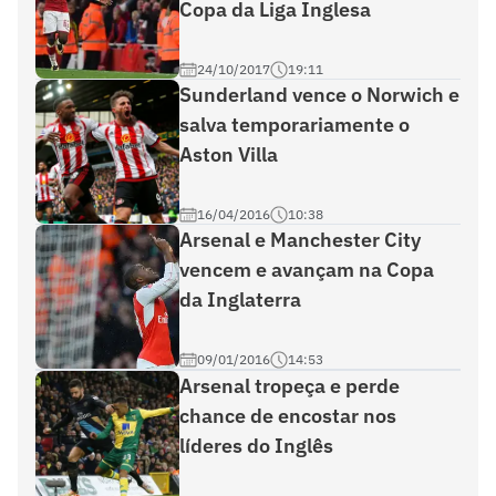
Copa da Liga Inglesa
24/10/2017
19:11
Sunderland vence o Norwich e
salva temporariamente o
Aston Villa
16/04/2016
10:38
Arsenal e Manchester City
vencem e avançam na Copa
da Inglaterra
09/01/2016
14:53
Arsenal tropeça e perde
chance de encostar nos
líderes do Inglês