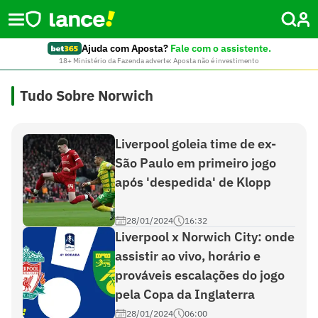
Ajuda com Aposta?
Fale com o assistente.
18+ Ministério da Fazenda adverte: Aposta não é investimento
Tudo Sobre Norwich
Liverpool goleia time de ex-
São Paulo em primeiro jogo
após 'despedida' de Klopp
28/01/2024
16:32
Liverpool x Norwich City: onde
assistir ao vivo, horário e
prováveis escalações do jogo
pela Copa da Inglaterra
28/01/2024
06:00