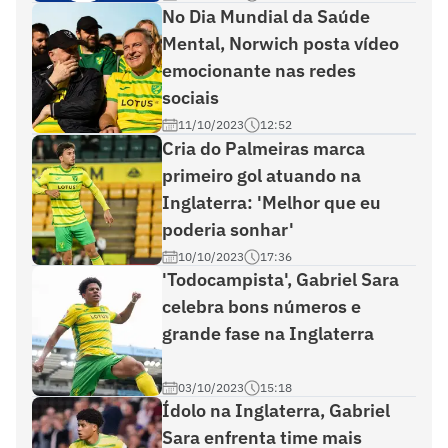
No Dia Mundial da Saúde
Mental, Norwich posta vídeo
emocionante nas redes
sociais
11/10/2023
12:52
Cria do Palmeiras marca
primeiro gol atuando na
Inglaterra: 'Melhor que eu
poderia sonhar'
10/10/2023
17:36
'Todocampista', Gabriel Sara
celebra bons números e
grande fase na Inglaterra
03/10/2023
15:18
Ídolo na Inglaterra, Gabriel
Sara enfrenta time mais