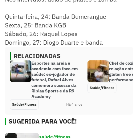
Quinta-feira, 24: Banda Bumerangue
Sexta, 25: Banda KGB
Sábado, 26: Raquel Lopes
Domingo, 27: Diogo Duarte e banda
RELACIONADAS
Esportes na areia e
Chef de cozin
academia com foco em
relação entre 
saúde: ex-jogador de
gluten free e a
futebol, Rafael Alves
performance
comemora sucesso da
Saúde/Fitness
Riplay Sports e da R9
Academy
Saúde/Fitness
Há 4 anos
SUGERIDA PARA VOCÊ!
saúde/fitness