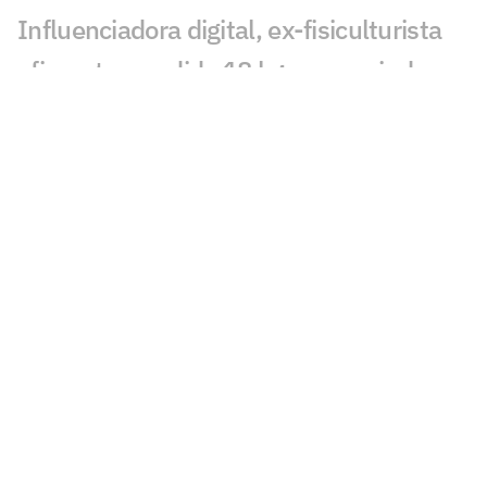
Influenciadora digital, ex-fisiculturista
afirma ter perdido 18 kg consumindo
carboidrato em todas as refeições
Testeiras: estilo e proteção para os
atletas
A relação entre atividade física e
performances artísticas
A ação da Soroterapia no aumento da
disposição e na defesa do organismo
Alimentos preparados em casa
contribuem para saúde e bem-estar;
confira dicas