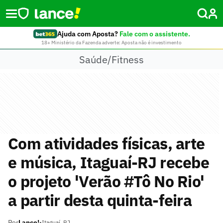
Ajuda com Aposta?
Fale com o assistente.
18+ Ministério da Fazenda adverte: Aposta não é investimento
Saúde/Fitness
Com atividades físicas, arte
e música, Itaguaí-RJ recebe
o projeto 'Verão #Tô No Rio'
a partir desta quinta-feira
Por
Lance!
•
Itaguaí, RJ