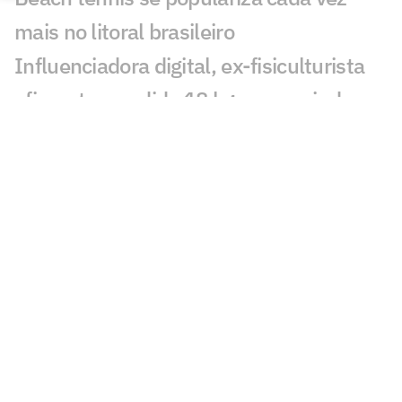
mais no litoral brasileiro
Influenciadora digital, ex-fisiculturista
afirma ter perdido 18 kg consumindo
carboidrato em todas as refeições
Testeiras: estilo e proteção para os
atletas
A relação entre atividade física e
performances artísticas
A ação da Soroterapia no aumento da
disposição e na defesa do organismo
Alimentos preparados em casa