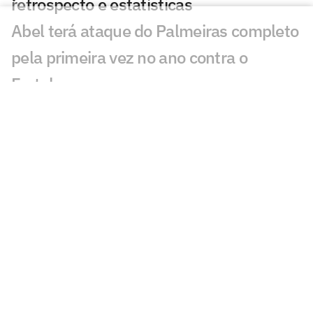
retrospecto e estatísticas
Abel terá ataque do Palmeiras completo
pela primeira vez no ano contra o
Fortaleza
Palmeiras se pronuncia após denúncia
contra Mauricio: 'Para que serve o
árbitro?'
Mauricio, do Palmeiras, é denunciado
por 'conduta violenta' e pode ser punido
Estrangeiros são sinceros sobre Endrick:
'Real não valoriza'
Palmeiras acumula desfalques e ganha