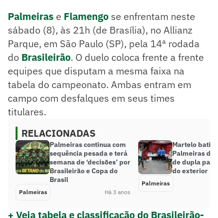
Palmeiras
e
Flamengo
se enfrentam neste
sábado (8), às 21h (de Brasília), no Allianz
Parque, em São Paulo (SP), pela 14ª rodada
do
Brasileirão
. O duelo coloca frente a frente
equipes que disputam a mesma faixa na
tabela do campeonato. Ambas entram em
campo com desfalques em seus times
titulares.
RELACIONADAS
Palmeiras continua com
Martelo batido
sequência pesada e terá
Palmeiras def
semana de ‘decisões’ por
de dupla para 
Brasileirão e Copa do
do exterior
Brasil
Palmeiras
Palmeiras
Há 3 anos
+ Veja tabela e classificação do Brasileirão-