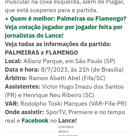
muscular na coxa esquerda, além de Pulgar,
que está suspenso para a partida.
+ Quem é melhor: Palmeiras ou Flamengo?
Veja votação jogador por jogador feita por
jornalistas do Lance!
Veja todas as informações da partida:
PALMEIRAS x FLAMENGO
Local:
Allianz Parque, em São Paulo (SP)
Data e hora:
8/7/2023, às 21h (de Brasília)
Árbitro:
Ramon Abatti Abel (Fifa/SC)
Assistentes:
Victor Hugo Imazu dos Santos
(PR) e Henrique Neu Ribeiro (SC)
VAR:
Rodolpho Toski Marques (VAR-Fifa-PR)
Onde assistir:
SporTV, Premiere e no tempo
real e
Facebook
no
Lance!
CONTINUA
APÓS A