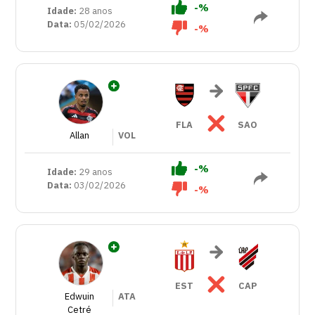
-%
Idade:
28 anos
Data:
05/02/2026
-%
FLA
SAO
Allan
VOL
-%
Idade:
29 anos
Data:
03/02/2026
-%
EST
CAP
Edwuin
ATA
Cetré