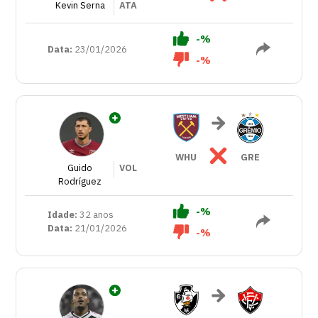
Kevin Serna
ATA
-%
Data:
23/01/2026
-%
WHU
GRE
Guido
VOL
Rodríguez
-%
Idade:
32 anos
Data:
21/01/2026
-%