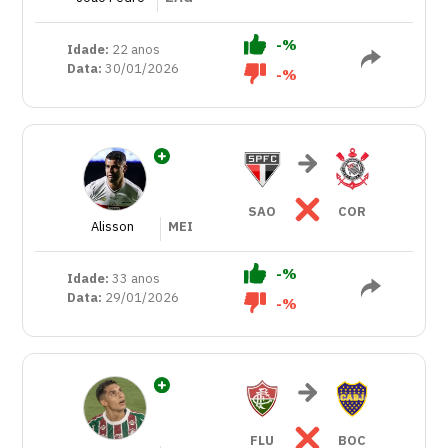
-%
Idade:
22 anos
Data:
30/01/2026
-%
SAO
COR
Alisson
MEI
-%
Idade:
33 anos
Data:
29/01/2026
-%
FLU
BOC