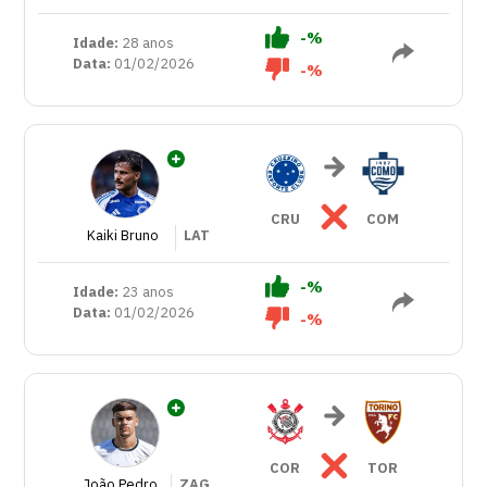
-%
Idade:
28 anos
Data:
01/02/2026
-%
CRU
COM
Kaiki Bruno
LAT
-%
Idade:
23 anos
Data:
01/02/2026
-%
COR
TOR
João Pedro
ZAG