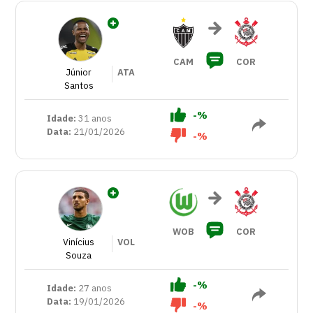
CAM
COR
Júnior
ATA
Santos
-%
Idade:
31 anos
Data:
21/01/2026
-%
WOB
COR
Vinícius
VOL
Souza
-%
Idade:
27 anos
Data:
19/01/2026
-%