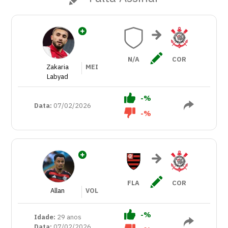
N/A
COR
Zakaria
MEI
Labyad
-%
Data:
07/02/2026
-%
FLA
COR
Allan
VOL
-%
Idade:
29 anos
Data:
07/02/2026