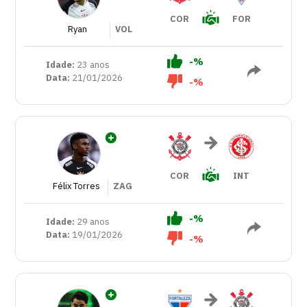
COR
FOR
Ryan
VOL
-%
Idade:
23 anos
Data:
21/01/2026
-%
COR
INT
Félix Torres
ZAG
-%
Idade:
29 anos
Data:
19/01/2026
-%