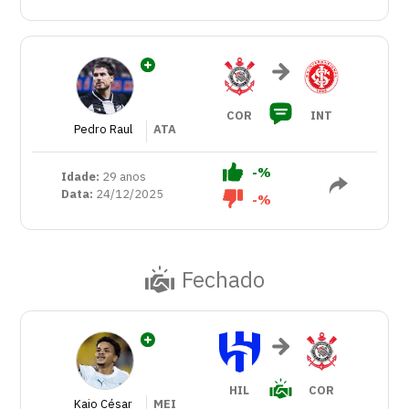
COR
INT
Pedro Raul
ATA
-%
Idade:
29 anos
Data:
24/12/2025
-%
Fechado
HIL
COR
Kaio César
MEI