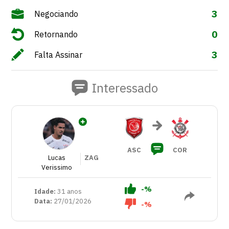
3
Negociando
0
Retornando
3
Falta Assinar
Interessado
ASC
COR
Lucas
ZAG
Verissimo
-%
Idade:
31 anos
Data:
27/01/2026
-%