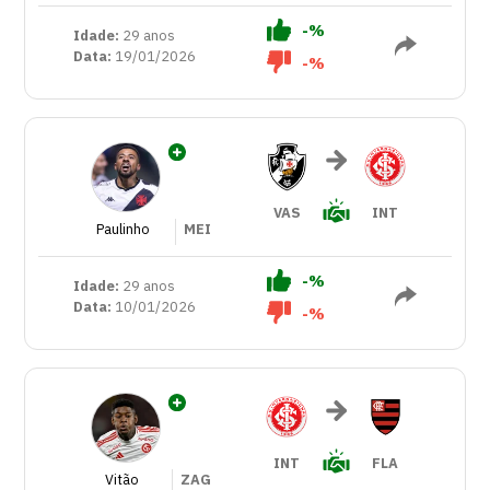
-%
Idade:
29 anos
Data:
19/01/2026
-%
VAS
INT
Paulinho
MEI
-%
Idade:
29 anos
Data:
10/01/2026
-%
INT
FLA
Vitão
ZAG