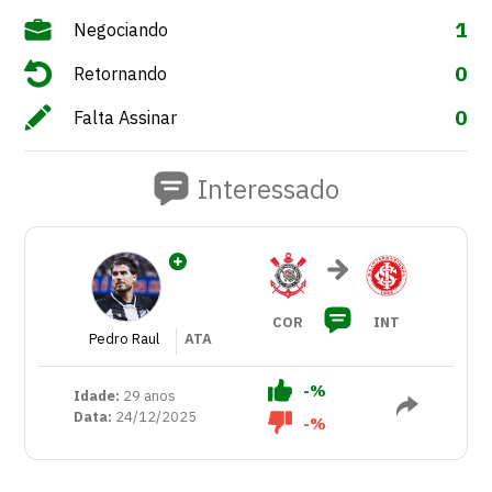
1
Negociando
0
Retornando
0
Falta Assinar
Interessado
COR
INT
Pedro Raul
ATA
-%
Idade:
29 anos
Data:
24/12/2025
-%