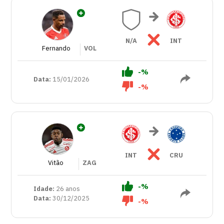
N/A
INT
Fernando
VOL
-%
Data:
15/01/2026
-%
INT
CRU
Vitão
ZAG
-%
Idade:
26 anos
Data:
30/12/2025
-%