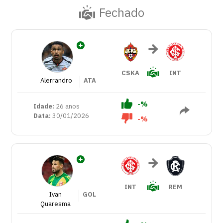
Fechado
CSKA
INT
Alerrandro
ATA
-%
Idade:
26 anos
Data:
30/01/2026
-%
INT
REM
Ivan
GOL
Quaresma