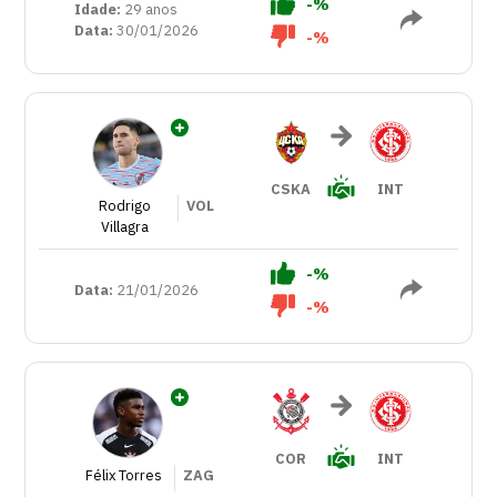
-%
Idade:
29 anos
Data:
30/01/2026
-%
CSKA
INT
Rodrigo
VOL
Villagra
-%
Data:
21/01/2026
-%
COR
INT
Félix Torres
ZAG