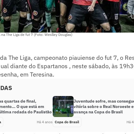
a The Liga de fut 7 (Foto: Weslley Douglas)
da The Liga, campeonato piauiense do fut 7, o Re
ual diante do Espartanos , neste sábado, às 19h
esenha, em Teresina.
ADAS
s quartas de final,
Juventude sofre, mas consegu
mento… O que está em
vitória sobre o Real Noroeste e
última rodada do Paulistão
avança na Copa do Brasil
a
Há 4 anos
Copa do Brasil
Há 4