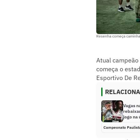
Resenha começa caminha n
Atual campeão 
começa o estad
Esportivo De R
RELACION
Vagas na
rebaixa
jogo na 
Campeonato Paulist