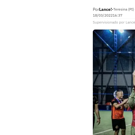
Por
Lance!
•
Teresina (PI)
18/03/2022
16:37
Supervisionado
por
Lance