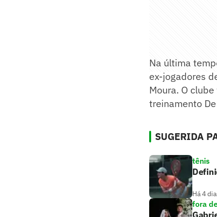
Na última temp
ex-jogadores d
Moura. O clube
treinamento De
SUGERIDA PA
tênis
Defini
Há 4 dia
fora d
Gabrie