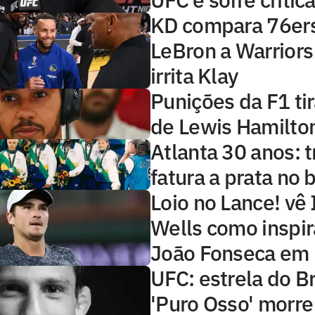
KD compara 76er
LeBron a Warriors
irrita Klay
Punições da F1 ti
de Lewis Hamilto
Atlanta 30 anos: t
fatura a prata no
Loio no Lance! vê 
Wells como inspir
João Fonseca em 
UFC: estrela do Br
'Puro Osso' morre