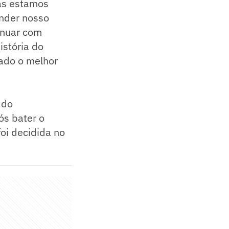
tas estamos
ender nosso
inuar com
istória do
rado o melhor
 do
ós bater o
oi decidida no