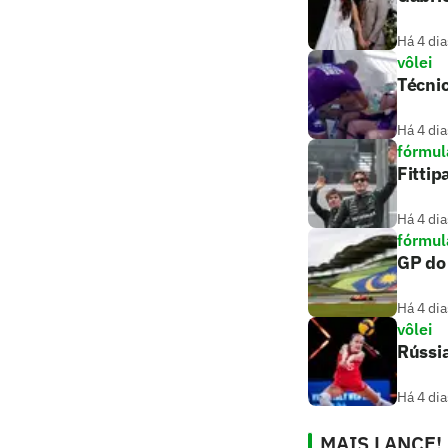
Há 4 dia
vôlei
Técnic
Há 4 dia
fórmul
Fittip
Há 4 dia
fórmul
GP do 
Há 4 dia
vôlei
Rússi
Há 4 dia
MAIS LANCE!