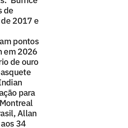
s de
 de 2017 e
ram pontos
n em 2026
rio de ouro
 basquete
Indian
ação para
Montreal
asil, Allan
 aos 34