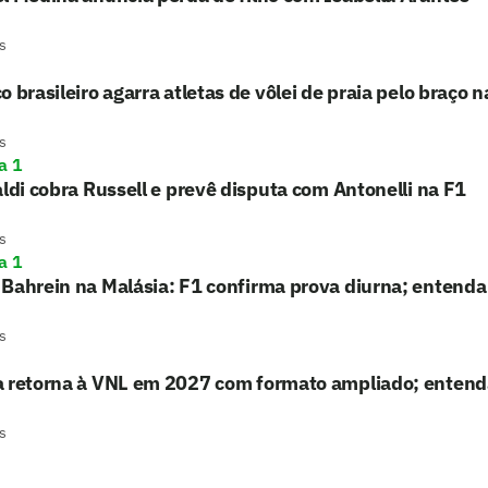
s
o brasileiro agarra atletas de vôlei de praia pelo braço na
s
a 1
aldi cobra Russell e prevê disputa com Antonelli na F1
s
a 1
Bahrein na Malásia: F1 confirma prova diurna; entenda
s
a retorna à VNL em 2027 com formato ampliado; entend
s