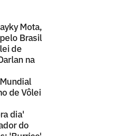
ayky Mota,
pelo Brasil
lei de
 Darlan na
 Mundial
o de Vôlei
ra dia'
ador do
s: 'Burrice'