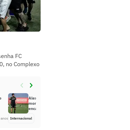
senha FC
30, no Complexo
e
Alexander Medina começa a
montar o Internacional para
encarar o Grêmio
 anos
Internacional
Há 4 anos