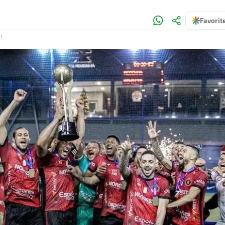
Favorit
!