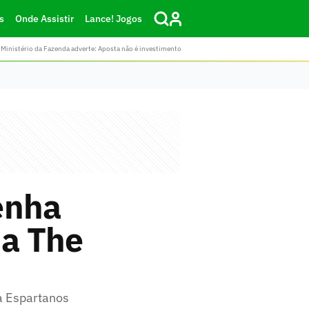
s
Onde Assistir
Lance! Jogos
Ministério da Fazenda adverte: Aposta não é investimento
enha
da The
ra Espartanos