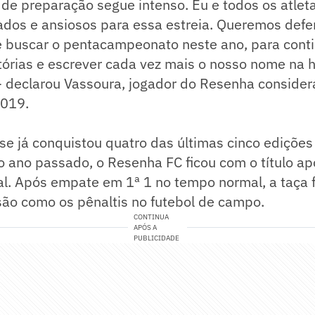
 de preparação segue intenso. Eu e todos os atle
ados e ansiosos para essa estreia. Queremos def
 e buscar o pentacampeonato neste ano, para cont
itórias e escrever cada vez mais o nosso nome na h
 - declarou Vassoura, jogador do Resenha conside
019.
se já conquistou quatro das últimas cinco edições
 ano passado, o Resenha FC ficou com o título ap
al. Após empate em 1ª 1 no tempo normal, a taça f
são como os pênaltis no futebol de campo.
CONTINUA
APÓS A
PUBLICIDADE