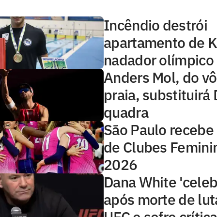
Incêndio destrói
apartamento de K
nadador olímpico 
Anders Mol, do vô
praia, substituirá
quadra
São Paulo recebe
de Clubes Feminin
2026
Dana White 'celeb
após morte de lut
UFC e sofre crítica